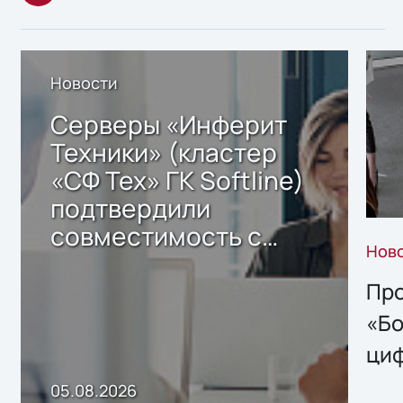
Новости
Серверы «Инферит
Техники» (кластер
«СФ Тех» ГК Softline)
подтвердили
совместимость с
Нов
решением Sharx
Storage 2.x для
Про
хранения данных
«Бо
ци
пр
05.08.2026