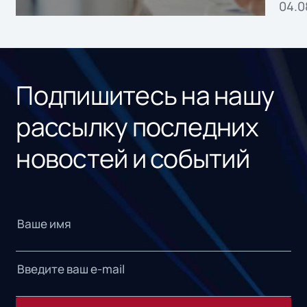
04.0
без
ном
«1С
Подпишитесь на нашу
рассылку последних
новостей и событий