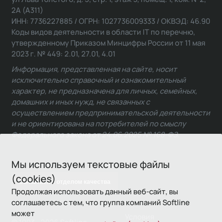
2А (А311)
ИНН: 7736227885 / ОГРН: 1027736009333 / ОКВЭД: 46.90
Коды видов деятельности в области IT по перечню,
утвержденному Приказом Минцифры России от 11 мая
2023 г. № 449: 2.01, 27.01, 4.01
Информация, представленная на сайте, носит
исключительно справочный и ознакомительный
характер, не предназначена для личных, семейных,
домашних и иных нужд, не связанных с
осуществлением предпринимательской деятельности
и не ориентирована на потребителей по смыслу
Федерального закона от 24.06.2025 № 168-ФЗ.
Мы используем текстовые файлы
(cookies)
Связаться с отделом качества
Продолжая использовать данный веб-сайт, вы
соглашаетесь с тем, что группа компаний Softline
может
Условия
© 1993—2026 Softline