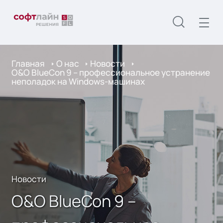
Главная
О нас
Новости
O&O BlueCon 9 – профессиональное устранение
неполадок на Windows-машинах
Новости
O&O BlueCon 9 –