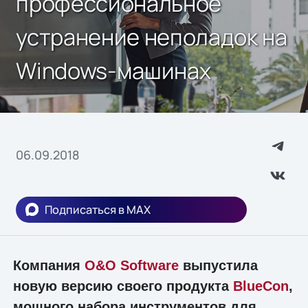
профессиональное
устранение неполадок на
Windows-машинах
06.09.2018
Подписаться в MAX
Компания
O&O Software
выпустила
новую версию своего продукта
BlueCon
,
мощного набора инструментов для