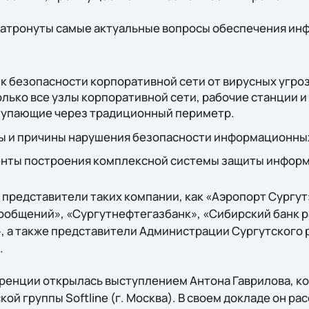
затронуты самые актуальные вопросы обеспечения и
 безопасности корпоративной сети от вирусных угроз
лько все узлы корпоративной сети, рабочие станции и
ступающие через традиционный периметр.
 и причины нарушения безопасности информационных
нты построения комплексной системы защиты информ
представители таких компании, как «Аэропорт Сургут
ообщений», «Сургутнефтегазбанк», «Сибирский банк р
, а также представители Администрации Сургутского р
.
ренции открылась выступлением Антона Гаврилова, к
й группы Softline (г. Москва). В своем докладе он рас