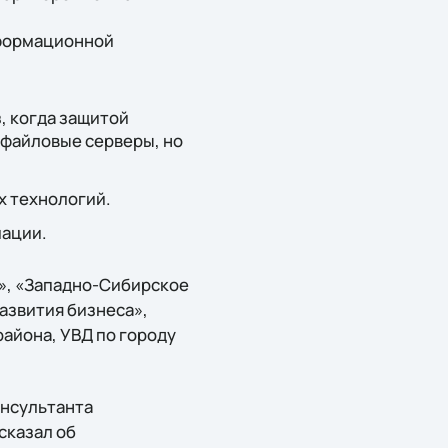
нформационной
, когда защитой
 файловые серверы, но
 технологий.
ации.
», «Западно-Сибирское
азвития бизнеса»,
айона, УВД по городу
онсультанта
сказал об