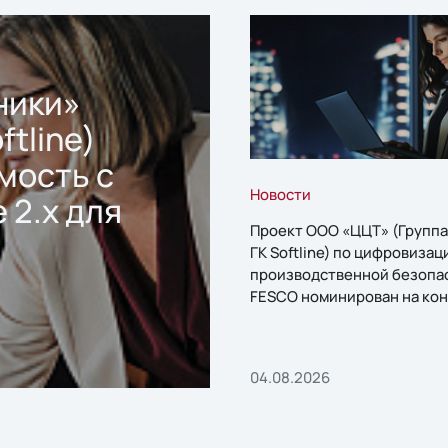
ники»
ftline)
мость с
Новости
 2.x для
Проект ООО «ЦЦТ» (Группа
ГК Softline) по цифровизац
производственной безопа
FESCO номинирован на кон
«1С:Проект года»
04.08.2026