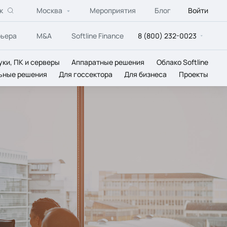
к
Москва
Мероприятия
Блог
Войти
рьера
M&A
Softline Finance
8 (800) 232-0023
уки, ПК и серверы
Аппаратные решения
Облако Softline
ьные решения
Для госсектора
Для бизнеса
Проекты