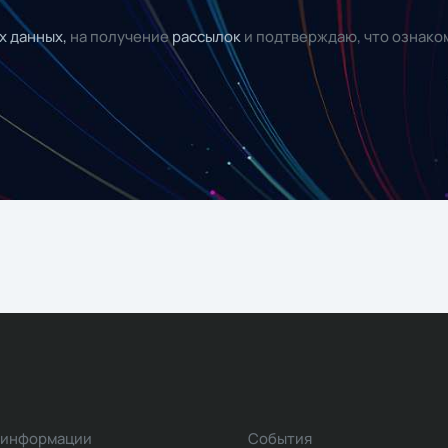
х данных,
на получение
рассылок
и подтверждаю, что ознако
 информации
События