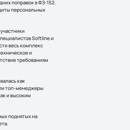
них поправок в ФЗ-152.
ащиты персональных
 участники
ециалистов Softline и
ести весь комплекс
техническое и
етствие требованиям
валась как
яли топ-менеджеры
ак и высоким
ных поднятых на
ета.