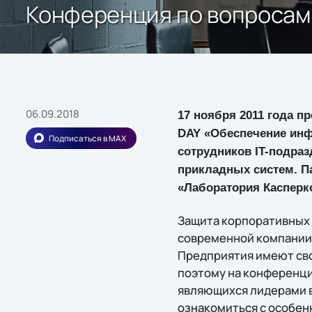
Конференция по вопросам
06.09.2018
17 ноября 2011 года п
DAY «Обеспечение инф
Подписаться в MAX
сотрудников IT-подра
прикладных систем. П
«Лаборатория Касперко
Защита корпоративных 
современной компании 
Предприятия имеют сво
поэтому на конференци
являющихся лидерами в
ознакомиться с особен