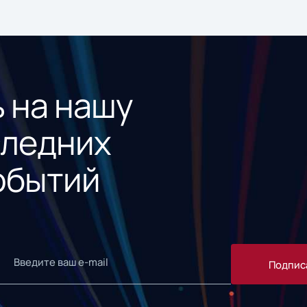
 на нашу
следних
обытий
Подпис