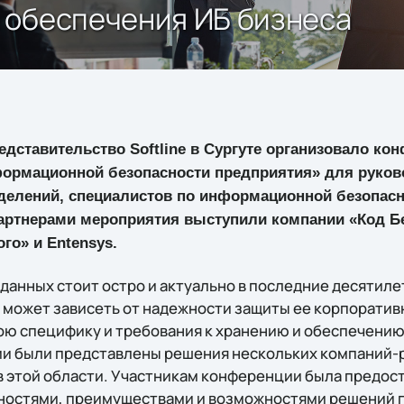
 обеспечения ИБ бизнеса
редставительство Softline в Сургуте организовало 
ормационной безопасности предприятия» для руков
зделений, специалистов по информационной безопасн
артнерами мероприятия выступили компании «Код Бе
го» и Entensys.
данных стоит остро и актуально в последние десятиле
может зависеть от надежности защиты ее корпоратив
ю специфику и требования к хранению и обеспечению
и были представлены решения нескольких компаний-
 этой области. Участникам конференции была предос
ностями, преимуществами и возможностями решений 