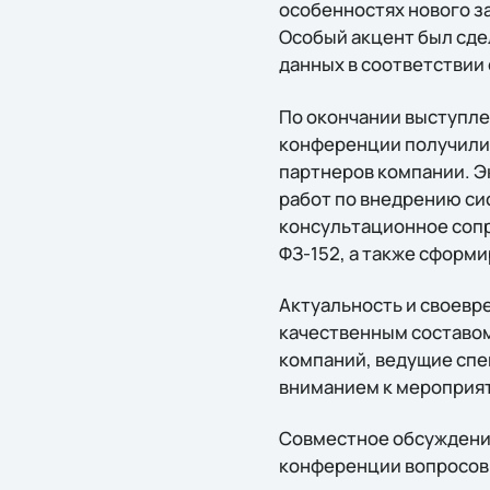
особенностях нового за
Особый акцент был сде
данных в соответствии 
По окончании выступлен
конференции получили 
партнеров компании. Эк
работ по внедрению си
консультационное сопр
ФЗ-152, а также сформ
Актуальность и своевр
качественным составом
компаний, ведущие спе
вниманием к мероприят
Совместное обсуждение
конференции вопросов 