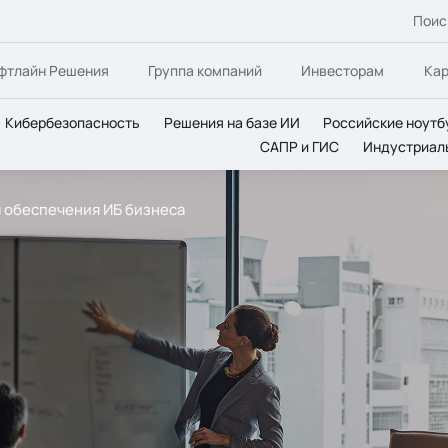
Поис
фтлайн Решения
Группа компаний
Инвесторам
Ка
Кибербезопасность
Решения на базе ИИ
Российские ноутб
САПР и ГИС
Индустриал
 обеспечения ИБ бизнеса