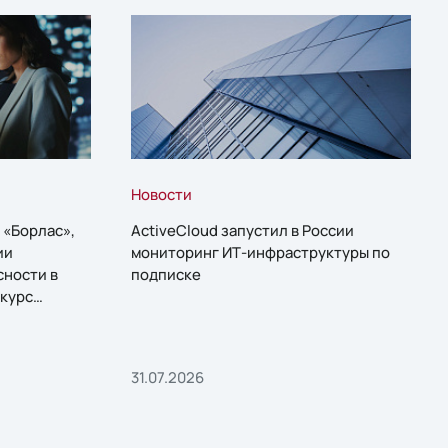
Новости
 «Борлас»,
ActiveCloud запустил в России
ии
мониторинг ИТ-инфраструктуры по
сности в
подписке
курс
31.07.2026