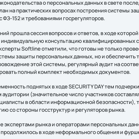
конодательства о персональных данных в свете послед
лан на практических вопросах построения системы з
с ФЗ-152 и требованиями госрегуляторов.
ий прошла сессия вопросов и ответов, в ходе которой
индивидуальную консультацию квалифицированных сп
сперты Softline отметили, что готовы не только пров
стемы защиты персональных данных, но и обеспечить 
овождение этой системы, регулярный аудит на соотв
ировать полный комплект необходимых документов.
еменность поднятых в ходе SECURITY DAY тем подчерки
 аудитории (значительное число участников составл
циалисты в области информационной безопасности), т
ию со стороны госструктур и регуляторов рынка.
 экспертами рынка и операторами персональных дан
продолжилось в ходе неформального общения и фурш