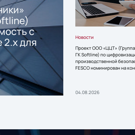
ники»
ftline)
мость с
Новости
 2.x для
Проект ООО «ЦЦТ» (Группа
ГК Softline) по цифровизац
производственной безопа
FESCO номинирован на кон
«1С:Проект года»
04.08.2026