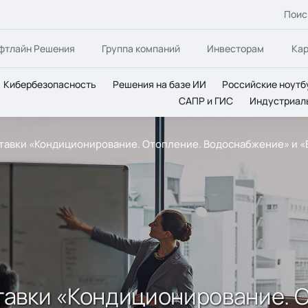
Поис
фтлайн Решения
Группа компаний
Инвесторам
Ка
Кибербезопасность
Решения на базе ИИ
Российские ноутб
САПР и ГИС
Индустриал
авки «Кондиционирование. Отопление. Водоснабжение» и «В
авки «Кондиционирование. 