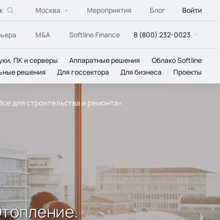
к
Москва
Мероприятия
Блог
Войти
рьера
M&A
Softline Finance
8 (800) 232-0023
уки, ПК и серверы
Аппаратные решения
Облако Softline
ьные решения
Для госсектора
Для бизнеса
Проекты
се для строительства и ремонта»
Отопление.