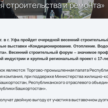
я строительства и ремонта»
2 г. в г. Уфа пройдет очередной весенний строительн
вые выставки «Кондиционирование. Отопление. Водо
нта». Весенний строительный форум – значимое про
й индустрии и крупный региональный проект с 17-ле
ок являются: Торгово-промышленная палата Республи
ая компания, при поддержке Министерства жилищно-к
Башкортостан, Республиканского отраслевого объеди
публики Башкортостан».
олучат двойную выгоду от участия в выставочном дуэт