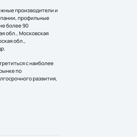
ежные производители и
мпании, профильные
ие более 90
ая обл., Московская
ская обл.,
др.
третиться с наиболее
рынке по
лгосрочного развития,