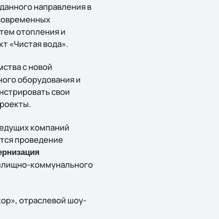
 данного направления в
 современных
тем отопления и
т «Чистая вода».
мства с новой
ного оборудования и
нстрировать свои
проекты.
ведущих компаний
ется проведение
ернизация
жилищно-коммунального
ор», отраслевой шоу-