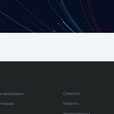
 информации
События
ртнеров
Новости
Техподдержка