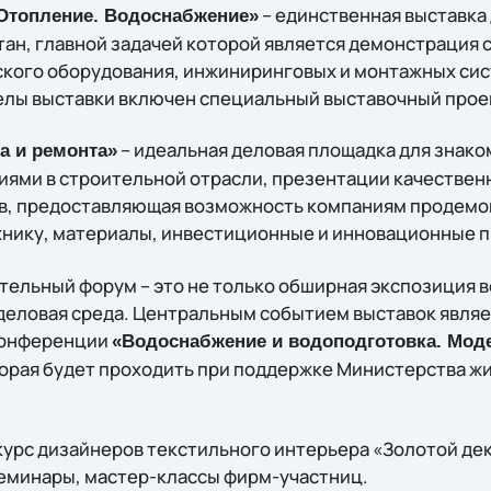
– единственная выставка
Отопление. Водоснабжение»
ан, главной задачей которой является демонстрация
кого оборудования, инжиниринговых и монтажных сис
елы выставки включен специальный выставочный проек
– идеальная деловая площадка для знако
а и ремонта»
иями в строительной отрасли, презентации качествен
в, предоставляющая возможность компаниям продемо
хнику, материалы, инвестиционные и инновационные 
тельный форум – это не только обширная экспозиция 
я деловая среда. Центральным событием выставок явля
конференции
«Водоснабжение и водоподготовка. Мод
торая будет проходить при поддержке Министерства 
курс дизайнеров текстильного интерьера «Золотой дек
 семинары, мастер-классы фирм-участниц.