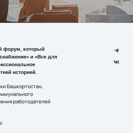
ый форум, который
снабжение» и «Все для
фессиональное
тней историей.
ки Башкортостан,
оммунального
нения работодателей
е: