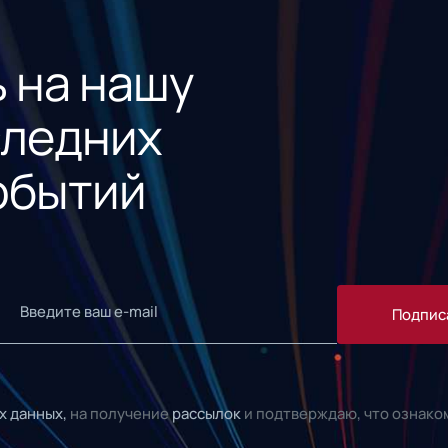
 на нашу
следних
обытий
Подпис
х данных,
на получение
рассылок
и подтверждаю, что ознако