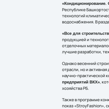
«Кондиционирование. 
Республике Башкортост
технологий климатичес
водоснабжения. В разд
«Все для строительств
продукцией и технолог
отделочных материало
лучшие разработки, те
Однако весенний строи
отрасли, но и активна
научно-практической 
, ко
предприятий ВКХ»
хозяйства РБ.
Также в программе кон
показ «StroyFashion»,