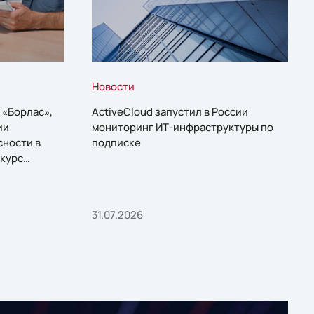
Новости
 «Борлас»,
ActiveCloud запустил в России
ии
мониторинг ИТ-инфраструктуры по
сности в
подписке
курс
31.07.2026