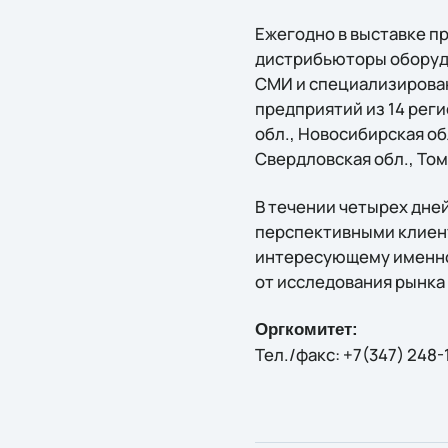
Ежегодно в выставке п
дистрибьюторы оборуд
СМИ и специализирован
предприятий из 14 реги
обл., Новосибирская об
Свердловская обл., Том
В течении четырех дне
перспективными клиент
интересующему именно 
от исследования рынка 
Оргкомитет:
Тел./факс: +7(347) 248-