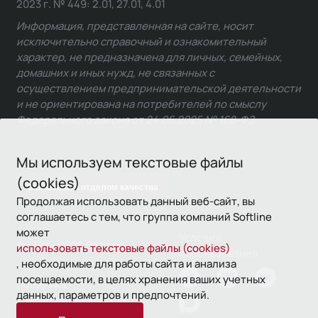
2023 г. № 449: 2.01, 27.01, 4.01
Информация, представленная на сайте, носит
исключительно справочный и ознакомительный
характер, не предназначена для личных, семейных,
домашних и иных нужд, не связанных с
осуществлением предпринимательской деятельности
и не ориентирована на потребителей по смыслу
Федерального закона от 24.06.2025 № 168-ФЗ.
Мы используем текстовые файлы
(cookies)
Связаться с отделом качества
Продолжая использовать данный веб-сайт, вы
соглашаетесь с тем, что группа компаний Softline
может
Условия
© 1993—2026 Softline
использовать текстовые файлы (cookies)
использования
, необходимые для работы сайта и анализа
посещаемости, в целях хранения ваших учетных
Политика
данных, параметров и предпочтений.
конфиденциальности