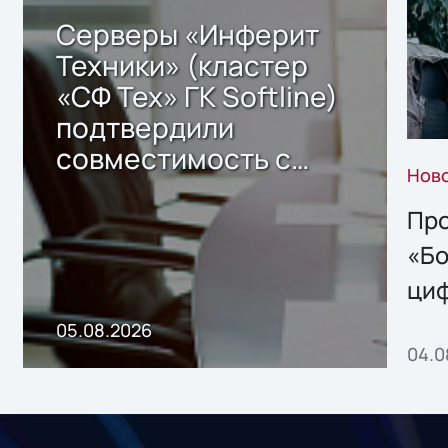
Серверы «Инферит
Техники» (кластер
«СФ Тех» ГК Softline)
подтвердили
совместимость с
Нов
решением Sharx
Storage 2.x для
Про
хранения данных
«Бо
ци
пр
05.08.2026
04.0
без
ном
«1С