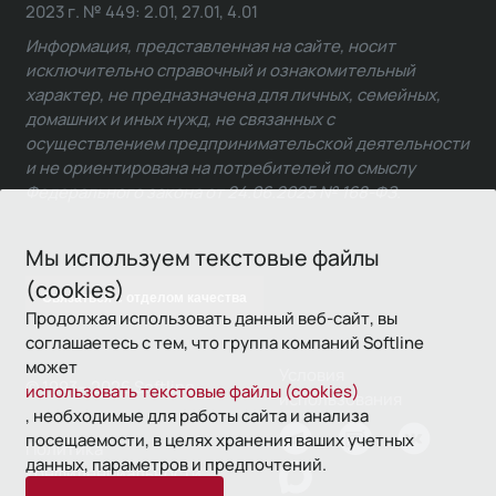
2023 г. № 449: 2.01, 27.01, 4.01
Информация, представленная на сайте, носит
исключительно справочный и ознакомительный
характер, не предназначена для личных, семейных,
домашних и иных нужд, не связанных с
осуществлением предпринимательской деятельности
и не ориентирована на потребителей по смыслу
Федерального закона от 24.06.2025 № 168-ФЗ.
Мы используем текстовые файлы
(cookies)
Связаться с отделом качества
Продолжая использовать данный веб-сайт, вы
соглашаетесь с тем, что группа компаний Softline
может
Условия
© 1993—2026 Softline
использовать текстовые файлы (cookies)
использования
, необходимые для работы сайта и анализа
посещаемости, в целях хранения ваших учетных
Политика
данных, параметров и предпочтений.
конфиденциальности