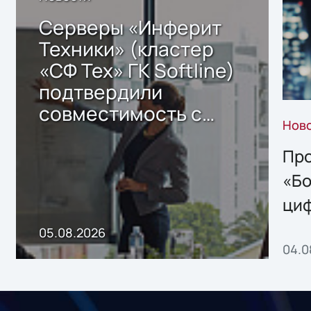
Серверы «Инферит
Техники» (кластер
«СФ Тех» ГК Softline)
подтвердили
совместимость с
Нов
решением Sharx
Storage 2.x для
Про
хранения данных
«Бо
ци
пр
05.08.2026
04.0
без
ном
«1С