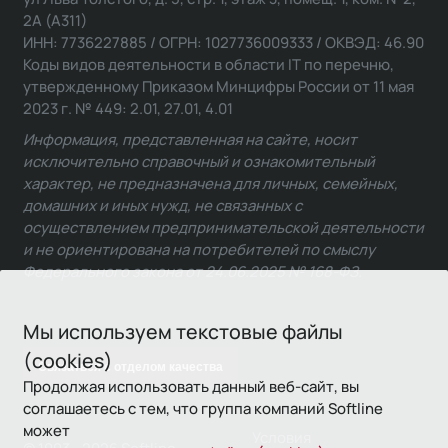
2А (А311)
ИНН: 7736227885 / ОГРН: 1027736009333 / ОКВЭД: 46.90
Коды видов деятельности в области IT по перечню,
утвержденному Приказом Минцифры России от 11 мая
2023 г. № 449: 2.01, 27.01, 4.01
Информация, представленная на сайте, носит
исключительно справочный и ознакомительный
характер, не предназначена для личных, семейных,
домашних и иных нужд, не связанных с
осуществлением предпринимательской деятельности
и не ориентирована на потребителей по смыслу
Федерального закона от 24.06.2025 № 168-ФЗ.
Мы используем текстовые файлы
(cookies)
Связаться с отделом качества
Продолжая использовать данный веб-сайт, вы
соглашаетесь с тем, что группа компаний Softline
может
Условия
© 1993—2026 Softline