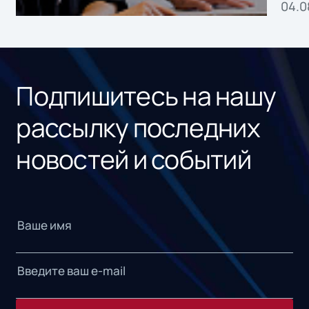
04.0
без
ном
«1С
Подпишитесь на нашу
рассылку последних
новостей и событий