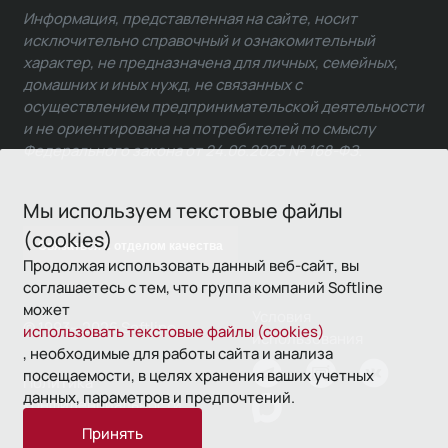
Информация, представленная на сайте, носит
исключительно справочный и ознакомительный
характер, не предназначена для личных, семейных,
домашних и иных нужд, не связанных с
осуществлением предпринимательской деятельности
и не ориентирована на потребителей по смыслу
Федерального закона от 24.06.2025 № 168-ФЗ.
Мы используем текстовые файлы
(cookies)
Связаться с отделом качества
Продолжая использовать данный веб-сайт, вы
соглашаетесь с тем, что группа компаний Softline
может
Условия
© 1993—2026 Softline
использовать текстовые файлы (cookies)
использования
, необходимые для работы сайта и анализа
посещаемости, в целях хранения ваших учетных
Политика
данных, параметров и предпочтений.
конфиденциальности
Принять