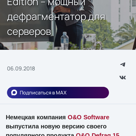
Edition – мощный
дефрагментатор для
серверов
06.09.2018
Подписаться в MAX
Немецкая компания
O&O Software
выпустила новую версию своего
популярного продукта
O&O Defrag 15