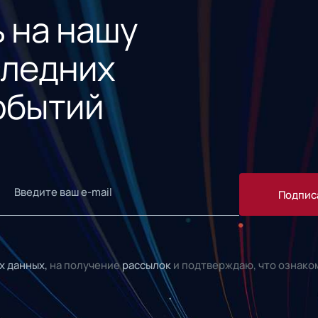
 на нашу
следних
обытий
Подпис
х данных,
на получение
рассылок
и подтверждаю, что ознако