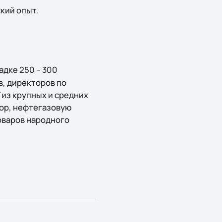
ский опыт.
дке 250 – 300
в, директоров по
 из крупных и средних
ор, нефтегазовую
оваров народного