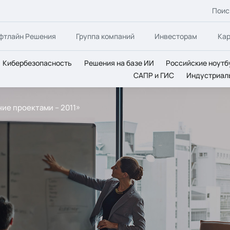
Поис
фтлайн Решения
Группа компаний
Инвесторам
Ка
Кибербезопасность
Решения на базе ИИ
Российские ноутб
САПР и ГИС
Индустриал
ие проектами – 2011»