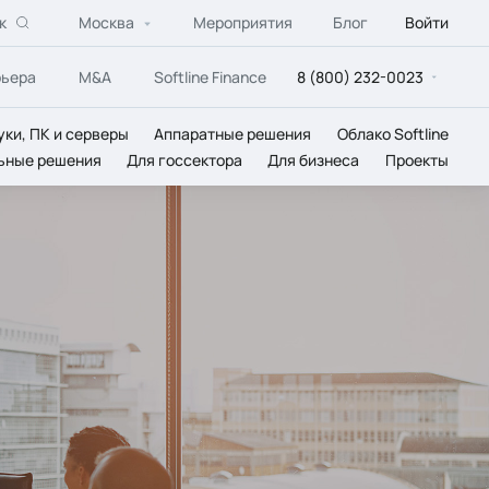
к
Москва
Мероприятия
Блог
Войти
рьера
M&A
Softline Finance
8 (800) 232-0023
уки, ПК и серверы
Аппаратные решения
Облако Softline
ьные решения
Для госсектора
Для бизнеса
Проекты