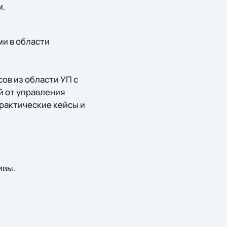
м.
и в области
ов из области УП с
й от управления
рактические кейсы и
ивы.