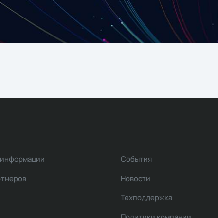
 информации
События
ртнеров
Новости
Техподдержка
Политики компании