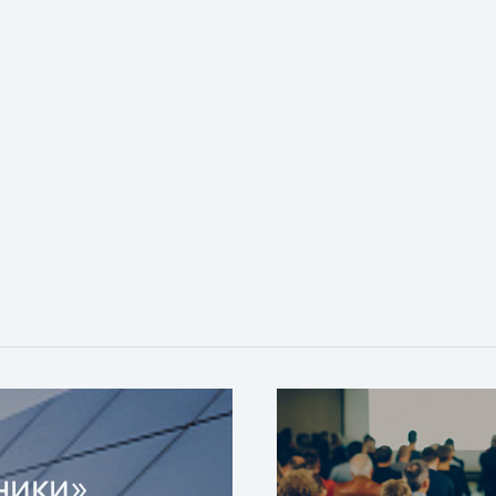
ники»