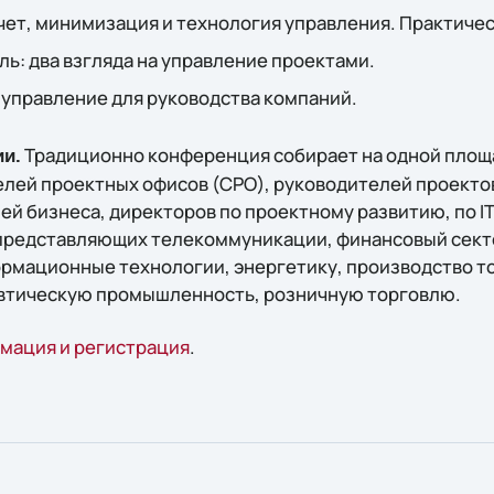
счет, минимизация и технология управления. Практиче
ль: два взгляда на управление проектами.
 управление для руководства компаний.
Традиционно конференция собирает на одной площа
и.
елей проектных офисов (СРО), руководителей проекто
й бизнеса, директоров по проектному развитию, по IT
 представляющих телекоммуникации, финансовый сект
мационные технологии, энергетику, производство т
втическую промышленность, розничную торговлю.
мация и регистрация
.