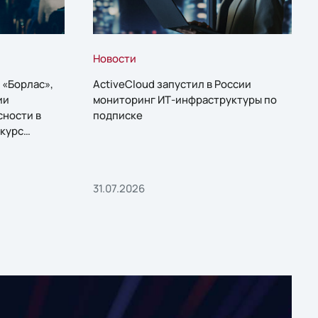
Новости
 «Борлас»,
ActiveCloud запустил в России
ии
мониторинг ИТ-инфраструктуры по
сности в
подписке
курс
31.07.2026