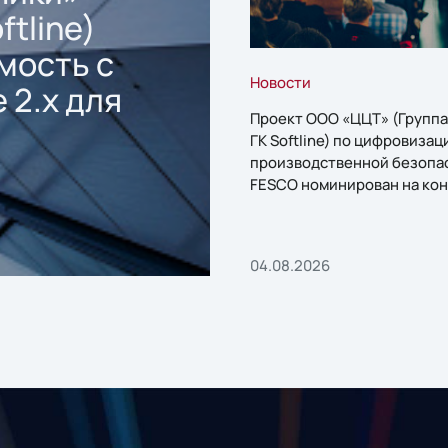
ftline)
мость с
Новости
 2.x для
Проект ООО «ЦЦТ» (Группа
ГК Softline) по цифровизац
производственной безопа
FESCO номинирован на кон
«1С:Проект года»
04.08.2026