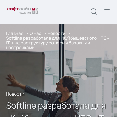
Главная
О нас
Новости
Softline разработала для «Куйбышевского НПЗ»
IТ–инфраструктуру со всеми базовыми
настройками
Новости
Softline разработала для