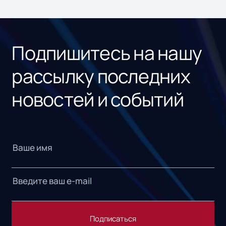
ном
«1С
Подпишитесь на нашу
рассылку последних
новостей и событий
Подписаться