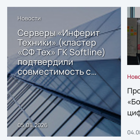
Новости
Серверы «Инферит
Техники» (кластер
«СФ Тех» ГК Softline)
подтвердили
совместимость с
Нов
решением Sharx
Storage 2.x для
Про
хранения данных
«Бо
ци
пр
05.08.2026
04.0
без