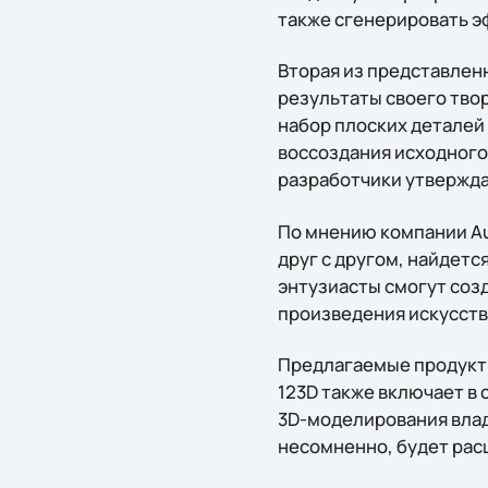
также сгенерировать эф
Вторая из представлен
результаты своего тво
набор плоских деталей 
воссоздания исходного
разработчики утверждаю
По мнению компании Au
друг с другом, найдет
энтузиасты смогут соз
произведения искусств
Предлагаемые продукты
123D также включает в
3D-моделирования влад
несомненно, будет рас