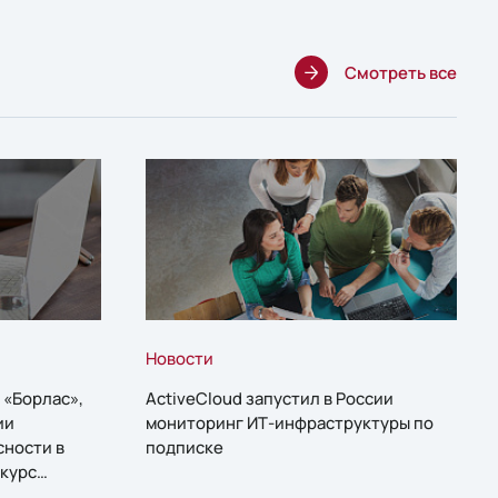
Смотреть все
Новости
 «Борлас»,
ActiveCloud запустил в России
ии
мониторинг ИТ-инфраструктуры по
сности в
подписке
курс