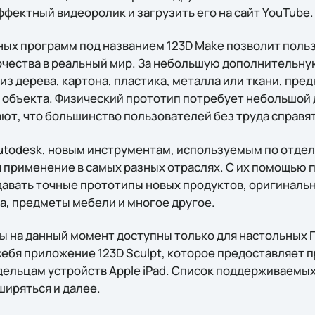
фектный видеоролик и загрузить его на сайт YouTube.
ных программ под названием 123D Make позволит пол
рчества в реальный мир. За небольшую дополнительну
из дерева, картона, пластика, металла или ткани, пре
 объекта. Физический прототип потребует небольшой 
т, что большинство пользователей без труда справятс
todesk, новым инструментам, используемым по отдел
ся применение в самых разных отраслях. С их помощью
давать точные прототипы новых продуктов, оригиналь
а, предметы мебели и многое другое.
 на данный момент доступны только для настольных П
 себя приложение 123D Sculpt, которое предоставляет
ельцам устройств Apple iPad. Список поддерживаемы
ширяться и далее.