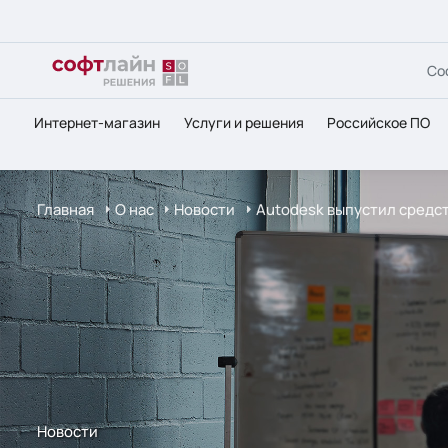
Со
Интернет-магазин
Услуги и решения
Российское ПО
Главная
О нас
Новости
Autodesk выпустил средс
Новости