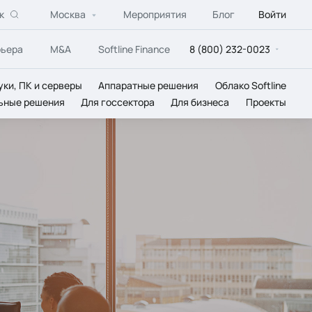
к
Москва
Мероприятия
Блог
Войти
рьера
M&A
Softline Finance
8 (800) 232-0023
уки, ПК и серверы
Аппаратные решения
Облако Softline
ьные решения
Для госсектора
Для бизнеса
Проекты