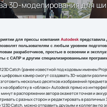
тва 3D-моделирования для ши
приятии для прессы компания
Autodesk
представила 
позволят пользователям с любым уровнем подготовк
ловам разработчиков, простые в освоении и эксплуа
оты с САПР и другим специализированными програм
3D Catch (ранее известной под кодовым именем Projec
 цифровых камер смогут создавать 3D-модели различ
зготовить несколько десятков изображений предмета,
их на обработку в «облако» Autodesk прямо из интерф
 минут в распоряжении автора окажется точная и акку
ривать с разных сторон и редактировать в различных 
123D Catch, можно отправить друзьям и коллегам по э