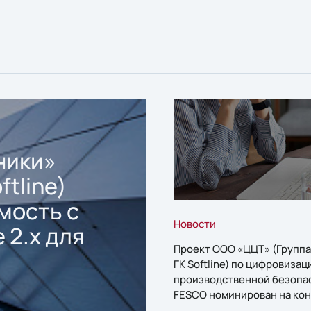
ники»
ftline)
мость с
Новости
 2.x для
Проект ООО «ЦЦТ» (Группа
ГК Softline) по цифровизац
производственной безопа
FESCO номинирован на кон
«1С:Проект года»