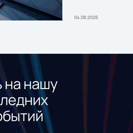
04.08.2026
 на нашу
следних
обытий