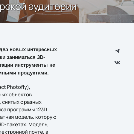
рокой аудитории
два новых интересных
и заниматься 3D-
тации инструменты не
мными продуктами.
t Photofly),
ных объектов.
 снятых с разных
ейса программы 123D
ратная модель, которую
3D-пакетах. Модель,
лектронной почте, а