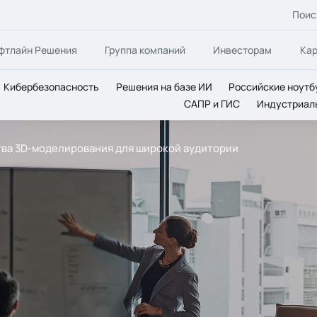
Поис
фтлайн Решения
Группа компаний
Инвесторам
Ка
Кибербезопасность
Решения на базе ИИ
Российские ноутб
САПР и ГИС
Индустриал
тва 3D-моделирования для широкой аудитории