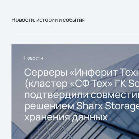
Новости, истории и события
Новости
Серверы «Инферит Тех
(кластер «СФ Тех» ГК So
подтвердили совмести
решением Sharx Storage
хранения данных