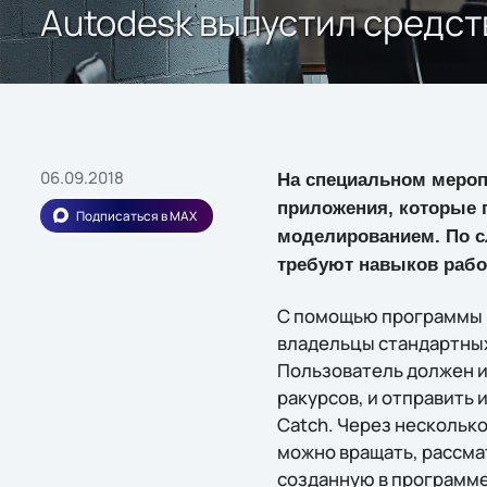
Autodesk выпустил средс
06.09.2018
На специальном меро
приложения, которые 
Подписаться в MAX
моделированием. По с
требуют навыков раб
С помощью программы 12
владельцы стандартных
Пользователь должен и
ракурсов, и отправить 
Catch. Через несколько
можно вращать, рассмат
созданную в программе 