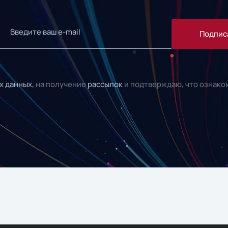
Подпис
х данных,
на получение
рассылок
и подтверждаю, что ознако