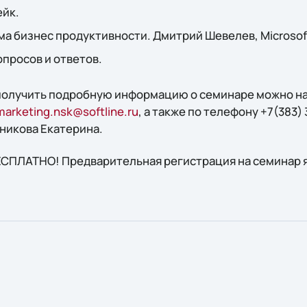
ейк.
рма бизнес продуктивности. Дмитрий Шевелев, Microsof
вопросов и ответов.
 получить подробную информацию о семинаре можно н
marketing.nsk@softline.ru
, а также по телефону +7(383) 
сникова Екатерина.
СПЛАТНО! Предварительная регистрация на семинар я