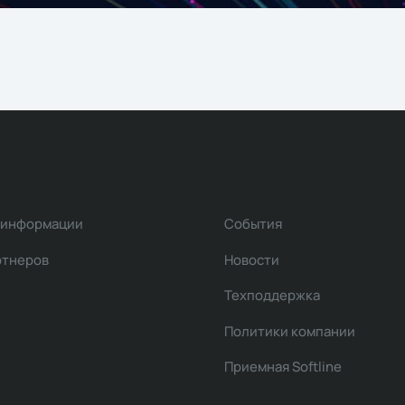
 информации
События
ртнеров
Новости
Техподдержка
Политики компании
Приемная Softline