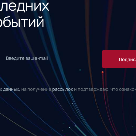
следних
обытий
Подпис
х данных,
на получение
рассылок
и подтверждаю, что ознако