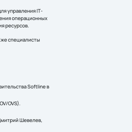
ля управления IТ-
щения операционных
я ресурсов.
акже специалисты
ительства Softline в
(OV/OVS).
 Дмитрий Шевелев,