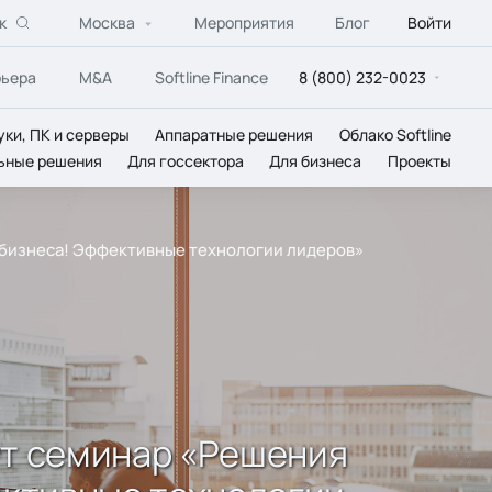
к
Москва
Мероприятия
Блог
Войти
рьера
M&A
Softline Finance
8 (800) 232-0023
уки, ПК и серверы
Аппаратные решения
Облако Softline
ьные решения
Для госсектора
Для бизнеса
Проекты
го бизнеса! Эффективные технологии лидеров»
дут семинар «Решения