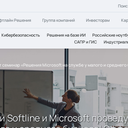
Поис
фтлайн Решения
Группа компаний
Инвесторам
Ка
Кибербезопасность
Решения на базе ИИ
Российские ноутб
САПР и ГИС
Индустриал
дут семинар «Решения Microsoft на службе у малого и средне
и Softline и Microsoft прове