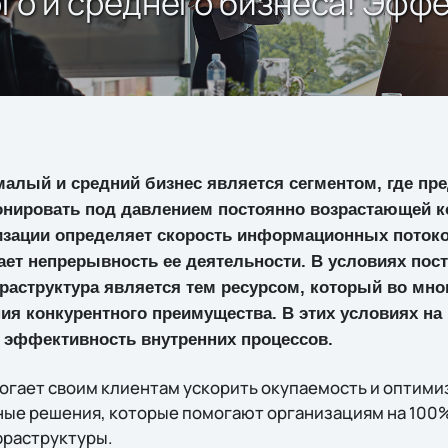
лого и среднего бизнеса! Эф
малый и средний бизнес является сегментом, где п
онировать под давлением постоянно возрастающей ко
изации определяет скорость информационных потоков
ает непрерывность ее деятельности. В условиях по
раструктура является тем ресурсом, который во мно
ия конкурентного преимущества. В этих условиях на
и эффективность внутренних процессов.
могает своим клиентам ускорить окупаемость и оптими
ые решения, которые помогают организациям на 100
фраструктуры.