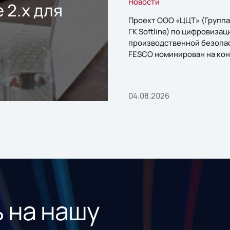
Новости
 2.x для
Проект ООО «ЦЦТ» (Группа
ГК Softline) по цифровизац
производственной безопа
FESCO номинирован на кон
«1С:Проект года»
04.08.2026
 на нашу