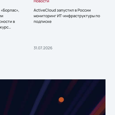
Новости
 «Борлас»,
ActiveCloud запустил в России
ии
мониторинг ИТ-инфраструктуры по
сности в
подписке
курс
31.07.2026