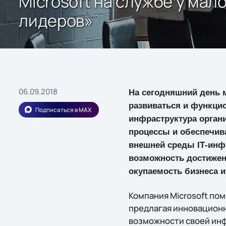
Microsoft на службе у ма
лидеров»
06.09.2018
На сегодняшний день 
развиваться и функци
Подписаться в MAX
инфраструктура орган
процессы и обеспечив
внешней среды IТ-инф
возможность достижен
окупаемость бизнеса 
Компания Microsoft по
предлагая инновационн
возможности своей ин