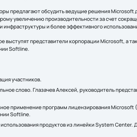
оры предлагают обсудить ведущие решения Microsoft д
трому увеличению производительности за счет сокра
и инфраструктуры и более эффективного использовани
ре выступят представители корпорации Microsoft, а т
и Softline.
ация участников.
ельное слово. Глазачев Алексей, руководитель представ
ивное применение программ лицензирования Microsoft 
ии Softline.
ы использования продуктов из линейки System Center.