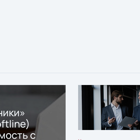
ники»
ftline)
мость с