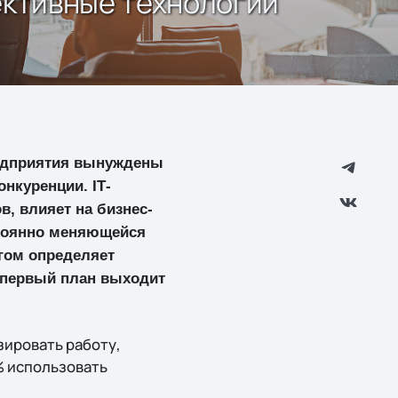
фективные технологии
редприятия вынуждены
нкуренции. IТ-
, влияет на бизнес-
стоянно меняющейся
гом определяет
 первый план выходит
зировать работу,
% использовать