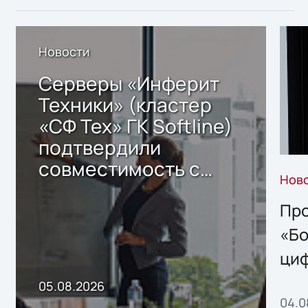
Новости
Серверы «Инферит
Техники» (кластер
«СФ Тех» ГК Softline)
подтвердили
совместимость с
Нов
решением Sharx
Storage 2.x для
Про
хранения данных
«Бо
ци
пр
05.08.2026
04.0
без