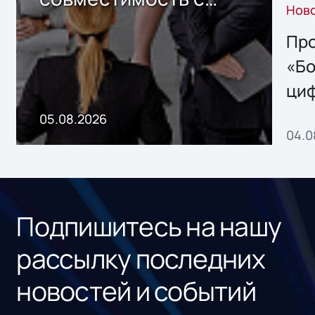
Нов
решением Sharx
Storage 2.x для
Про
хранения данных
«Бо
ци
пр
05.08.2026
04.0
без
ном
«1С
Подпишитесь на нашу
рассылку последних
новостей и событий