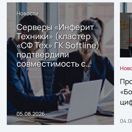
Новости
Серверы «Инферит
Техники» (кластер
«СФ Тех» ГК Softline)
подтвердили
совместимость с
Нов
решением Sharx
Storage 2.x для
Про
хранения данных
«Бо
ци
пр
05.08.2026
04.0
без