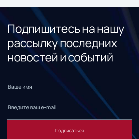
ном
«1С
Подпишитесь на нашу
рассылку последних
новостей и событий
Подписаться