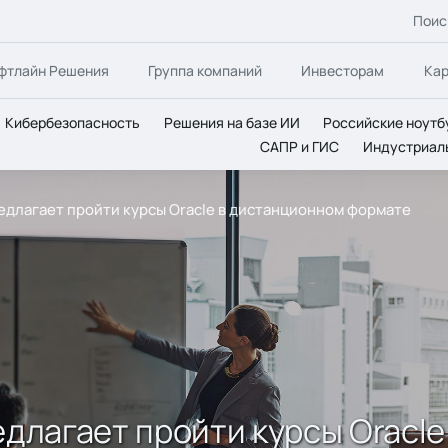
Поис
фтлайн Решения
Группа компаний
Инвесторам
Ка
Кибербезопасность
Решения на базе ИИ
Российские ноутб
САПР и ГИС
Индустриал
редлагает пройти курсы Oracle в дистанционном формате
едлагает пройти курсы Oracl