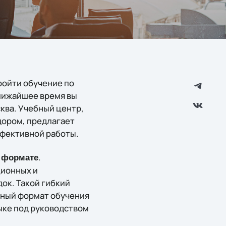
пройти обучение по
лижайшее время вы
сква. Учебный центр,
дором, предлагает
ффективной работы.
.
 формате
ционных и
ок. Такой гибкий
онный формат обучения
зыке под руководством