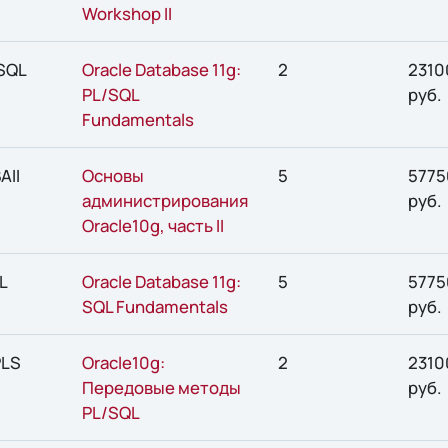
Workshop II
SQL
Oracle Database 11g:
2
2310
PL/SQL
руб.
Fundamentals
AII
Основы
5
5775
администрирования
руб.
Oracle10g, часть II
L
Oracle Database 11g:
5
5775
SQL Fundamentals
руб.
PLS
Oracle10g:
2
2310
Передовые методы
руб.
PL/SQL