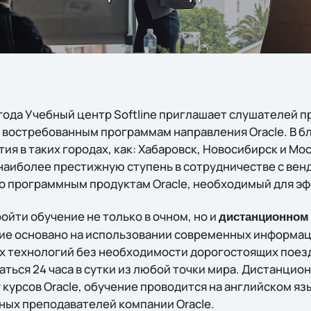
1 года Учебный центр Softline приглашает слушателей 
 востребованным программам направления Oracle. В б
ия в таких городах, как: Хабаровск, Новосибирск и Мо
наиболее престижную ступень в сотрудничестве с вен
о программным продуктам Oracle, необходимый для э
ойти обучение не только в очном, но и
дистанционном
ие основано на использовании современных информа
технологий без необходимости дорогостоящих поезд
аться 24 часа в сутки из любой точки мира. Дистанци
 курсов Oracle, обучение проводится на английском я
ых преподавателей компании Oracle.