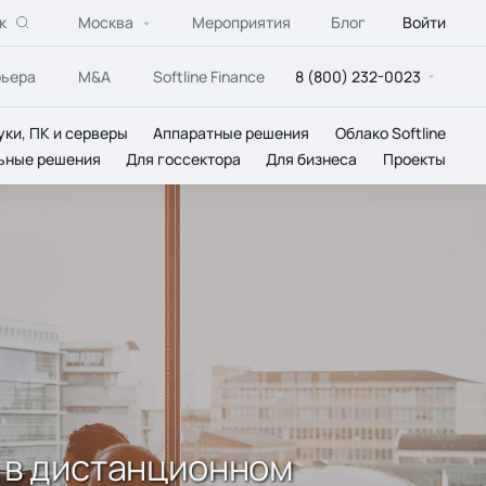
к
Москва
Мероприятия
Блог
Войти
рьера
M&A
Softline Finance
8 (800) 232-0023
уки, ПК и серверы
Аппаратные решения
Облако Softline
ьные решения
Для госсектора
Для бизнеса
Проекты
e в дистанционном