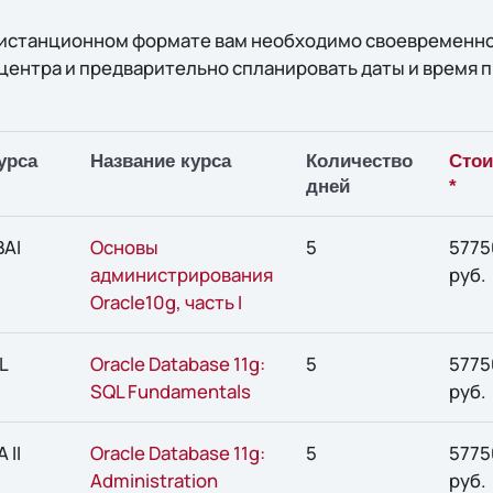
 дистанционном формате вам необходимо своевременно
ентра и предварительно спланировать даты и время 
урса
Название курса
Количество
Стои
дней
*
BAI
Основы
5
5775
администрирования
руб.
Oracle10g, часть I
L
Oracle Database 11g:
5
5775
SQL Fundamentals
руб.
 II
Oracle Database 11g:
5
5775
Administration
руб.