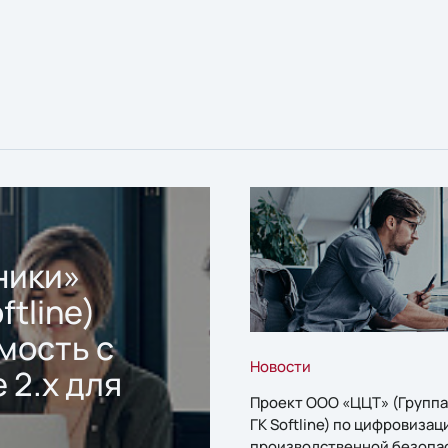
ники»
ftline)
мость с
Новости
 2.x для
Проект ООО «ЦЦТ» (Группа
ГК Softline) по цифровизац
производственной безопа