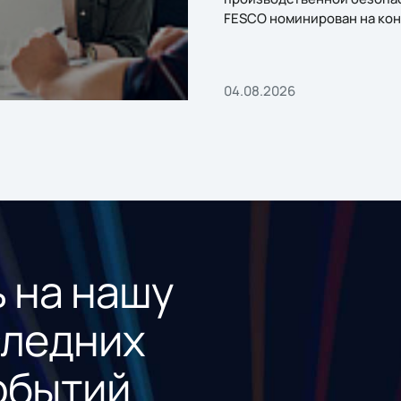
FESCO номинирован на кон
«1С:Проект года»
04.08.2026
 на нашу
следних
обытий