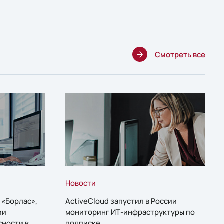
Смотреть все
Новости
 «Борлас»,
ActiveCloud запустил в России
ии
мониторинг ИТ-инфраструктуры по
сности в
подписке