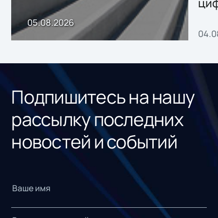
ци
пр
05.08.2026
04.0
без
ном
«1С
Подпишитесь на нашу
рассылку последних
новостей и событий