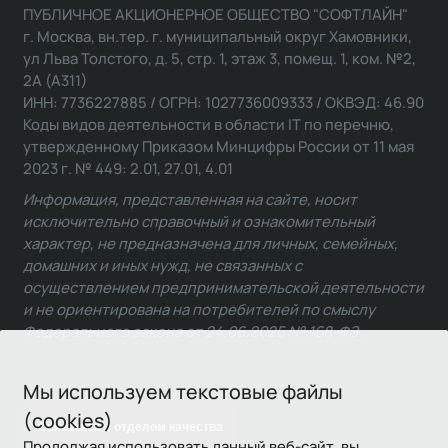
ПУБЛИЧНОЕ АКЦИОНЕРНОЕ ОБЩЕСТВО "СОФТЛАЙН"
г. Москва, вн.тер. г. муниципальный округ Хамовники,
ул Льва Толстого, д. 5, стр. 1, этаж 3, помещ. 1, ком. №2,
2А (А311)
ИНН: 7736227885 / ОГРН: 1027736009333 / ОКВЭД: 46.90
Коды видов деятельности в области IT по перечню,
утвержденному Приказом Минцифры России от 11 мая
2023 г. № 449: 2.01, 27.01, 4.01
Информация, представленная на сайте, носит
исключительно справочный и ознакомительный
характер, не предназначена для личных, семейных,
домашних и иных нужд, не связанных с
осуществлением предпринимательской деятельности
и не ориентирована на потребителей по смыслу
Федерального закона от 24.06.2025 № 168-ФЗ.
Мы используем текстовые файлы
(cookies)
Связаться с отделом качества
Продолжая использовать данный веб-сайт, вы