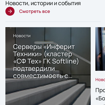
Новости, истории и события
Смотреть все
Новости
Серверы «Инферит
Техники» (кластер
«СФ Тех» ГК Softline)
подтвердили
совместимость с
Нов
решением Sharx
Storage 2.x для
Про
хранения данных
«Бо