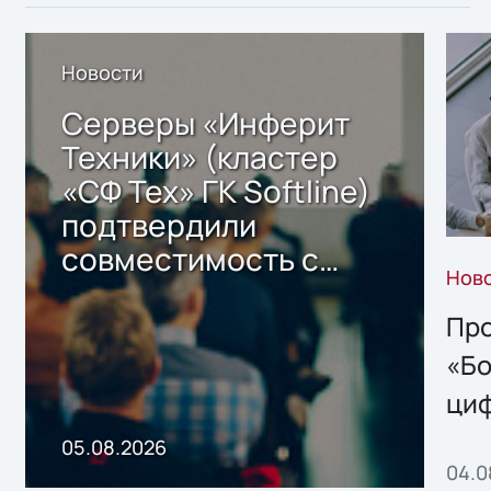
Новости
Серверы «Инферит
Техники» (кластер
«СФ Тех» ГК Softline)
подтвердили
совместимость с
Нов
решением Sharx
Storage 2.x для
Про
хранения данных
«Бо
ци
пр
05.08.2026
04.0
без