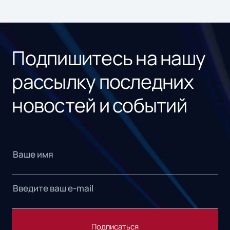
ном
«1С
Подпишитесь на нашу
рассылку последних
новостей и событий
Подписаться