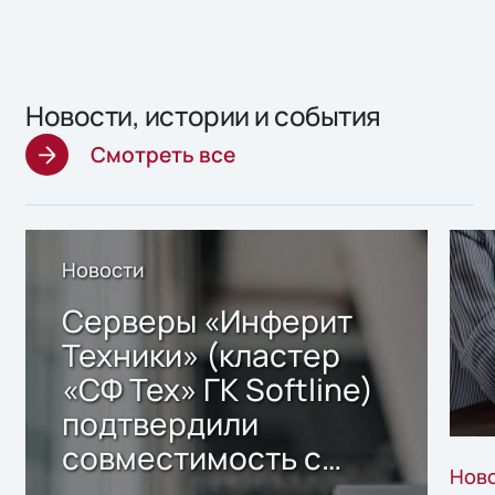
Новости, истории и события
Смотреть все
Новости
Серверы «Инферит
Техники» (кластер
«СФ Тех» ГК Softline)
подтвердили
совместимость с
Нов
решением Sharx