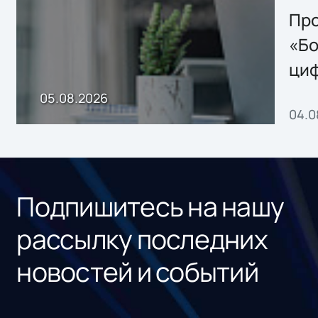
Storage 2.x для
Про
хранения данных
«Бо
ци
пр
05.08.2026
04.0
без
ном
«1С
Подпишитесь на нашу
рассылку последних
новостей и событий