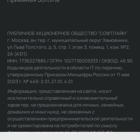
ПУБЛИЧНОЕ АКЦИОНЕРНОЕ ОБЩЕСТВО "СОФТЛАЙН"
г. Москва, вн.тер. г. муниципальный округ Хамовники,
ул Льва Толстого, д. 5, стр. 1, этаж 3, помещ. 1, ком. №2,
2А (А311)
ИНН: 7736227885 / ОГРН: 1027736009333 / ОКВЭД: 46.90
Коды видов деятельности в области IT по перечню,
утвержденному Приказом Минцифры России от 11 мая
2023 г. № 449: 2.01, 27.01, 4.01
Информация, представленная на сайте, носит
исключительно справочный и ознакомительный
характер, не предназначена для личных, семейных,
домашних и иных нужд, не связанных с
осуществлением предпринимательской деятельности
и не ориентирована на потребителей по смыслу
Федерального закона от 24.06.2025 № 168-ФЗ.