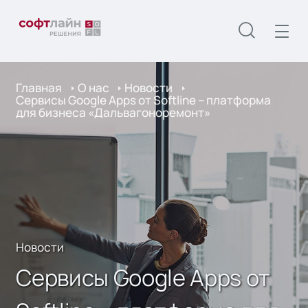
Главная
О нас
Новости
Сервисы Google Apps от Softline – платформа
для бизнеса «Дальвагоноремонт»
Новости
Сервисы Google Apps от