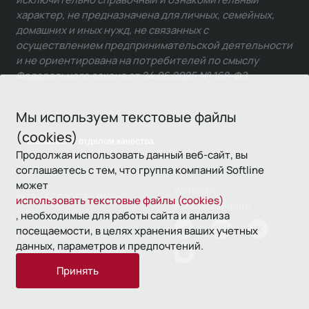
характер, не предназначена для личных, семейных,
домашних и иных нужд, не связанных с
осуществлением предпринимательской деятельности
и не ориентирована на потребителей по смыслу
Федерального закона от 24.06.2025 № 168-ФЗ.
Мы используем текстовые файлы
(cookies)
Связаться с отделом качества
Продолжая использовать данный веб-сайт, вы
соглашаетесь с тем, что группа компаний Softline
может
Условия
© 1993—2026 Softline
использовать текстовые файлы (cookies)
использования
, необходимые для работы сайта и анализа
посещаемости, в целях хранения ваших учетных
Политика
данных, параметров и предпочтений.
конфиденциальности
Принять
16+