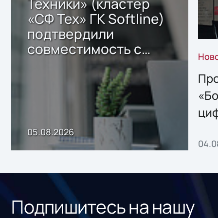
Техники» (кластер
«СФ Тех» ГК Softline)
подтвердили
совместимость с
Нов
решением Sharx
Storage 2.x для
Про
хранения данных
«Бо
ци
пр
05.08.2026
04.0
без
ном
«1С
Подпишитесь на нашу