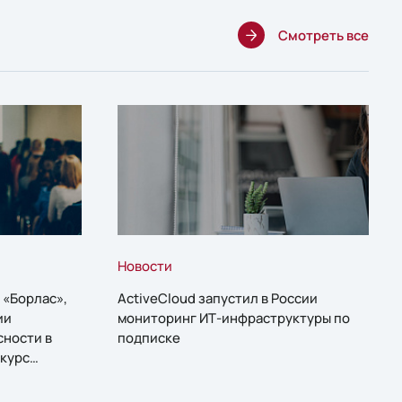
Смотреть все
Новости
 «Борлас»,
ActiveCloud запустил в России
ии
мониторинг ИТ-инфраструктуры по
сности в
подписке
курс