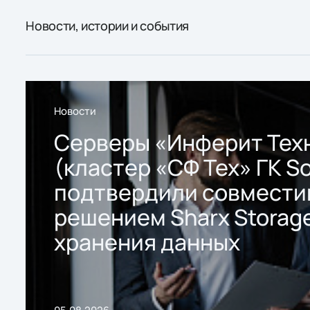
Новости, истории и события
Новости
Серверы «Инферит Тех
(кластер «СФ Тех» ГК So
подтвердили совмести
решением Sharx Storage
хранения данных
05.08.2026