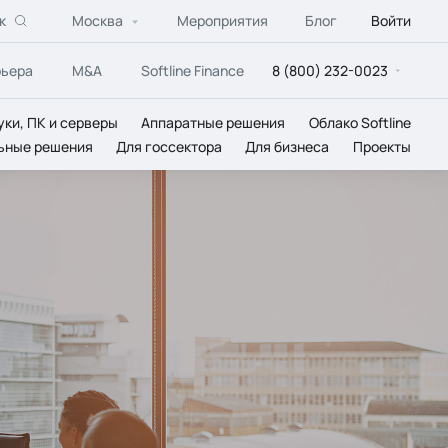
к
Москва
Мероприятия
Блог
Войти
рьера
M&A
Softline Finance
8 (800) 232-0023
уки, ПК и серверы
Аппаратные решения
Облако Softline
ьные решения
Для госсектора
Для бизнеса
Проекты