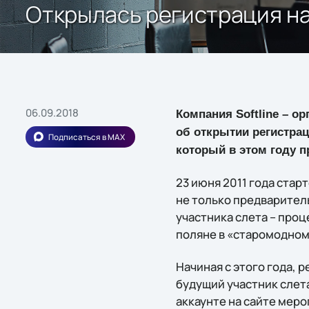
Открылась регистрация на
06.09.2018
Компания Softline – о
об открытии регистра
Подписаться в MAX
который в этом году п
23 июня 2011 года стар
не только предварител
участника слета – про
поляне в «старомодно
Начиная с этого года,
будущий участник cлет
аккаунте на сайте меро