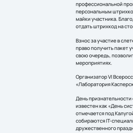
профессиональной прог
персональным штрихко
майки участника. Благо
отдать штрихкод на ст
Взнос за участие в cл
право получить пакет у
свою очередь, позволит
мероприятиях.
Организатор VI Всеросс
«Лаборатория Касперско
День признательности с
известен как «День си
отмечается под Калуго
собираются IT-специал
дружественного праздн