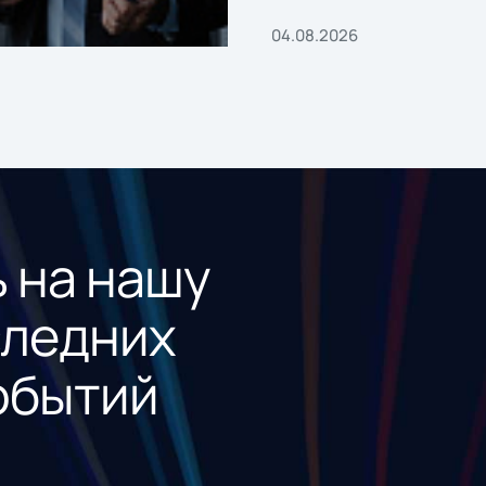
04.08.2026
 на нашу
следних
обытий