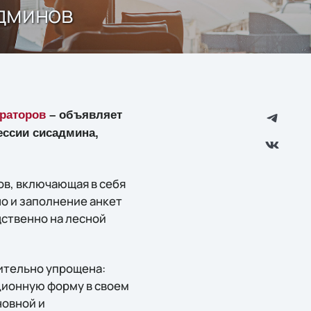
админов
раторов
– объявляет
ессии сисадмина,
ов, включающая в себя
о и заполнение анкет
дственно на лесной
чительно упрощена:
ционную форму в своем
новной и