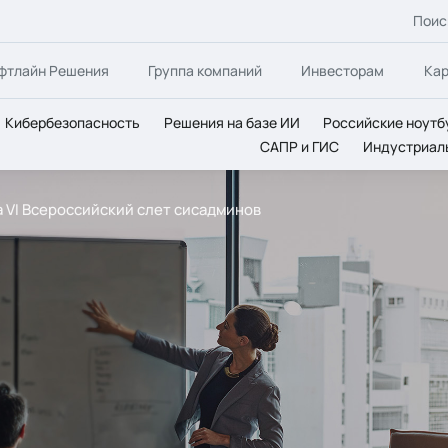
Поис
фтлайн Решения
Группа компаний
Инвесторам
Ка
Кибербезопасность
Решения на базе ИИ
Российские ноутб
САПР и ГИС
Индустриал
 VI Всероссийский слет сисадминов