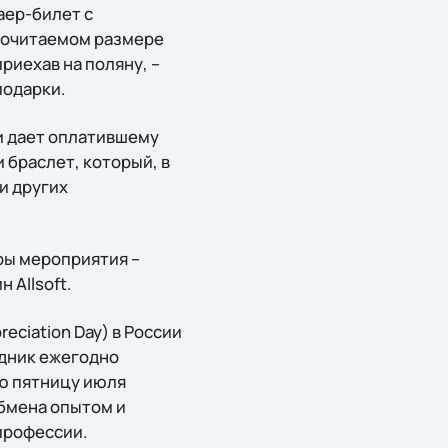
аер-билет с
почитаемом размере
риехав на поляну, –
подарки.
 и дает оплатившему
 браслет, который, в
и других
еры мероприятия –
 Allsoft.
ciation Day) в России
здник ежегодно
юю пятницу июля
обмена опытом и
профессии.