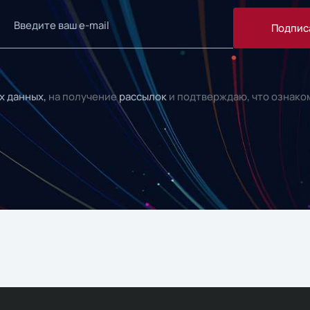
Подпис
х данных,
на получение
рассылок
и подтверждаю, что ознако