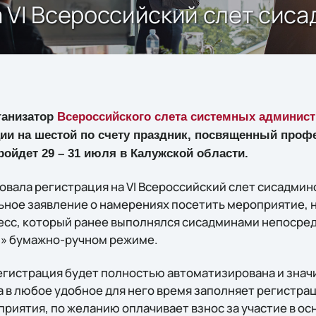
 VI Всероссийский слет сис
рганизатор
Всероссийского слета системных админист
ции на шестой по счету праздник, посвященный проф
ройдет 29 – 31 июля в Калужской области.
товала регистрация на VI Всероссийский слет сисадмин
ьное заявление о намерениях посетить мероприятие, н
цесс, который ранее выполнялся сисадминами непосре
м» бумажно-ручном режиме.
 регистрация будет полностью автоматизирована и зна
а в любое удобное для него время заполняет регистра
приятия, по желанию оплачивает взнос за участие в ос