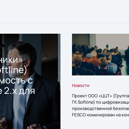
ники»
ftline)
мость с
Новости
 2.x для
Проект ООО «ЦЦТ» (Группа
ГК Softline) по цифровизац
производственной безопа
FESCO номинирован на кон
«1С:Проект года»