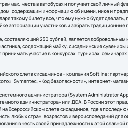
раммах, места в автобусах и получает свой личный фл
дом, содержащим информацию об имени, нике и пред
даря такому билету все, что ему нужно будет сделать, п
ойке авторизации участников и забрать традиционные 
ете, составляющий 250 рублей, является добровольным
частника, содержащий майку, сисадминские сувениры и
 принимать участие в конкурсах, турнирах, семинарах 
ийского слета сисадминов – компания Softline; партн
го», Symantec, «Код безопасности», интернет-магазин
истемного администратора (System Administrator Appre
стемного администратора» или ДСА. В России этот пра
й на Всероссийском слете сисадминов, где в последн
исты любых стран, возрастов и вероисповеданий для 
ования в честь своей принадлежности к этой славной 