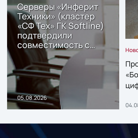
Серверы «Инферит
Техники» (кластер
«СФ Тех» ГК Softline)
подтвердили
совместимость с
Нов
решением Sharx
Storage 2.x для
Про
хранения данных
«Бо
ци
пр
05.08.2026
04.0
без
ном
«1С