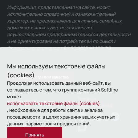
Информация, представленная на сайте, носит
исключительно справочный и ознакомительный
характер, не предназначена для личных, семейных,
домашних и иных нужд, не связанных с
осуществлением предпринимательской деятельности
и не ориентирована на потребителей по смыслу
Федерального закона от 24.06.2025 № 168-ФЗ.
Мы используем текстовые файлы
(cookies)
Связаться с отделом качества
Продолжая использовать данный веб-сайт, вы
соглашаетесь с тем, что группа компаний Softline
может
Условия
© 1993—2026 Softline
использовать текстовые файлы (cookies)
использования
, необходимые для работы сайта и анализа
посещаемости, в целях хранения ваших учетных
Политика
данных, параметров и предпочтений.
конфиденциальности
Принять