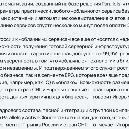
втоматизации, созданный на базе решения Parallels, ч
раметры практически любого «облачного» сервиса без
ми системами и автоматическое выставление счетов и
анию сервисов спустя несколько минут после оплаты 2
 России к «облачным» сервисам все еще относятся с не
можности получения готовой серверной инфраструктуры
ия и оплаты, гарантированная доступность 99,9%, ре
м уверенность в том, что «облачные» технологии в бл
о и незаменимы. И подтверждением этого служит рост 
о бизнеса, так и в сегменте EPG, которые все чаще п
кие, например, как 1С) в «облако». Возможность разм
центрах стран СНГ и Европы позволяет гарантировать
ть данных, критичных для бизнеса», – говорит Игорь 
дрового состава, тесной интеграции с группой компан
Parallels у ActiveCloud есть все шансы для того, чтоб
егменте IT-рынка России и стран СНГ, – отмечает Игор