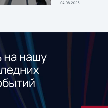
04.08.2026
 на нашу
следних
обытий