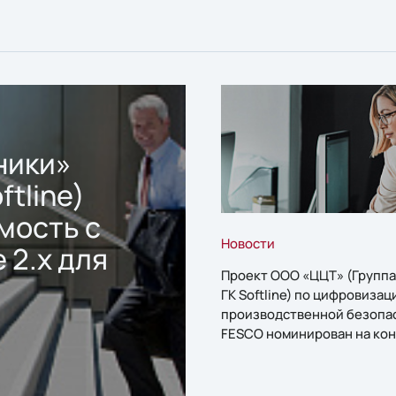
ники»
ftline)
мость с
Новости
 2.x для
Проект ООО «ЦЦТ» (Группа
ГК Softline) по цифровизац
производственной безопа
FESCO номинирован на кон
«1С:Проект года»