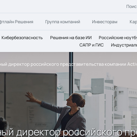
Поис
фтлайн Решения
Группа компаний
Инвесторам
Ка
Кибербезопасность
Решения на базе ИИ
Российские ноутб
САПР и ГИС
Индустриал
ный директор российского представительства компании Acti
ный директор российского п