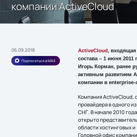
компании ActiveCloud
06.09.2018
ActiveCloud
, входящая
состава – 1 июня 2011
Подписаться в MAX
Игорь Корман, ранее р
активным развитием A
компании в enterprise-
Компания ActiveCloud, 
провайдера в одного и
СНГ. В начале 2010 года
открыто представитель
области хостинговых и
Головной офис компании