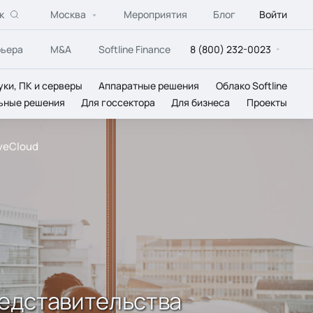
к
Москва
Мероприятия
Блог
Войти
рьера
M&A
Softline Finance
8 (800) 232-0023
уки, ПК и серверы
Аппаратные решения
Облако Softline
ьные решения
Для госсектора
Для бизнеса
Проекты
veCloud
редставительства