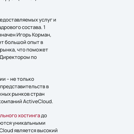
редоставляемых услуг и
дрового состава. 1
значен Игорь Корман,
ет большой опыт в
-рынка, что поможет
 Директором по
ии – не только
 представительств в
жных рынков стран
компаний ActiveCloud.
льного хостинга
до
яются уникальными
Cloud является высокий