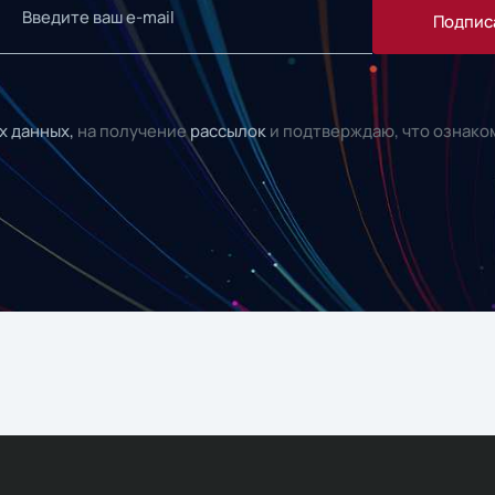
Подпис
х данных,
на получение
рассылок
и подтверждаю, что ознако