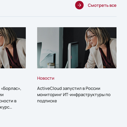
Смотреть все
Новости
 «Борлас»,
ActiveCloud запустил в России
ии
мониторинг ИТ-инфраструктуры по
сности в
подписке
курс