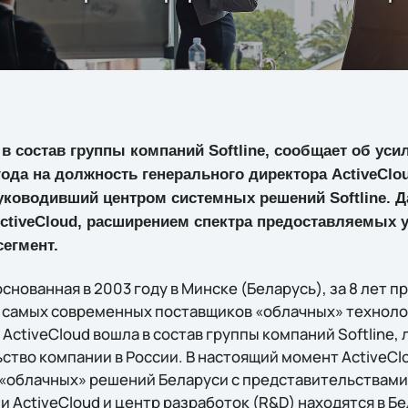
 в состав группы компаний Softline, сообщает об уси
 года на должность генерального директора ActiveClo
уководивший центром системных решений Softline. Д
ctiveCloud, расширением спектра предоставляемых 
сегмент.
основанная в 2003 году в Минске (Беларусь), за 8 лет п
з самых современных поставщиков «облачных» технолог
 ActiveCloud вошла в состав группы компаний Softline,
ство компании в России. В настоящий момент ActiveCl
 «облачных» решений Беларуси с представительствами 
 ActiveCloud и центр разработок (R&D) находятся в Бе