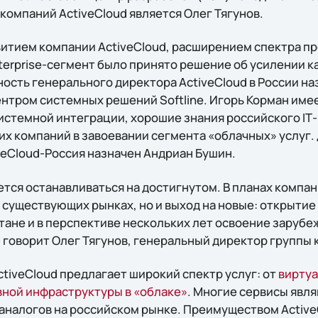
компаний ActiveCloud является Олег Тягунов.
звитием компании ActiveCloud, расширением спектра п
erprise-сегмент было принято решение об усилении ка
ность генерального директора ActiveCloud в России на
нтром системных решений Softline. Игорь Корман име
системной интеграции, хорошие знания российского IТ
их компаний в завоевании сегмента «облачных» услуг.
veCloud-Россия назначен Андриан Бушин.
ется останавливаться на достигнутом. В планах компан
 существующих рынках, но и выход на новые: открытие
тане и в перспективе нескольких лет освоение зарубе
 – говорит Олег Тягунов, генеральный директор группы 
tiveCloud предлагает широкий спектр услуг: от
виртуа
ной инфраструктуры в «облаке»
. Многие сервисы явл
аналогов на российском рынке. Преимуществом Active