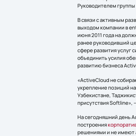
Руководителем группы 
В связи с активным ра
выходом компании в ent
июня 2011 года на долж
ранее руководивший це
сфере развития услуг 
объединить усилия обе
развитию бизнеса Acti
«ActiveCloud не собира
укрепление позиций на
Узбекистане, Таджикис
присутствия Softline»,
На сегодняшний день Ac
построения
корпоратив
решениями и не имеют 