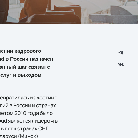
лении кадрового
ud в России назначен
анный шаг связан с
услуг и выходом
ревратилась из хостинг-
ий в России и странах
 летом 2010 года было
oud является лидером в
в пяти странах СНГ.
ларуси (Минск).