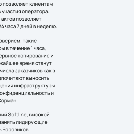
то позволяет клиентам
 участия оператора.
 актов позволяет
4 часа 7 дней в неделю.
доверием, такие
 в течение 1 часа,
зервное копирование и
ижайшее время станут
числа заказчиков как в
редпочитают выносить
ещения инфраструктуры
 конфиденциальность и
Корман.
ий Softline, высокой
ы занять лидирующие
ь Боровиков,