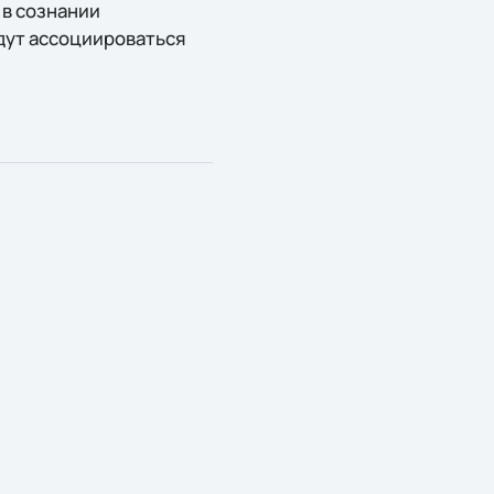
 в сознании
дут ассоциироваться