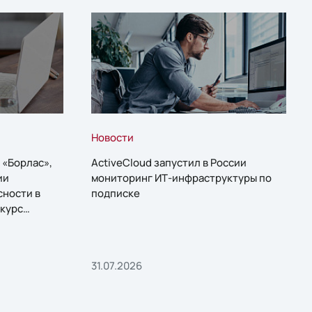
Новости
 «Борлас»,
ActiveCloud запустил в России
ии
мониторинг ИТ-инфраструктуры по
сности в
подписке
курс
31.07.2026