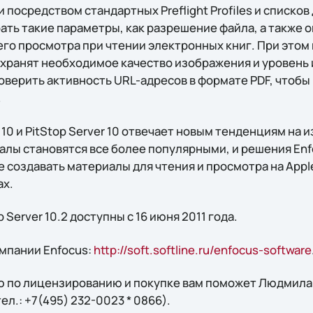
осредством стандартных Preflight Profiles и списков д
ть такие параметры, как разрешение файла, а также о
его просмотра при чтении электронных книг. При этом
охранят необходимое качество изображения и уровень
оверить активность URL-адресов в формате PDF, чтобы 
.
 10 и PitStop Server 10 отвечает новым тенденциям на 
алы становятся все более популярными, и решения En
 создавать материалы для чтения и просмотра на Apple
ах.
op Server 10.2 доступны с 16 июня 2011 года.
мпании Enfocus:
http://soft.softline.ru/enfocus-software
 по лицензированию и покупке вам поможет Людмила 
 тел.: +7(495) 232-0023 * 0866).