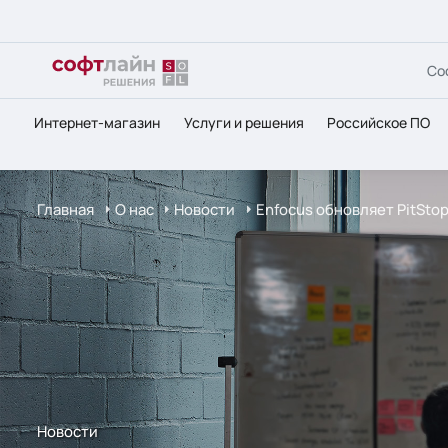
Со
Интернет-магазин
Услуги и решения
Российское ПО
Главная
О нас
Новости
Enfocus обновляет PitSto
Новости