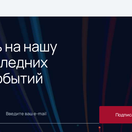
 на нашу
следних
обытий
Подпис