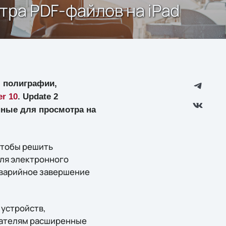
тра PDF-файлов на iPad
 полиграфии,
er 10
. Update 2
нные для просмотра на
чтобы решить
для электронного
аварийное завершение
 устройств,
здателям расширенные