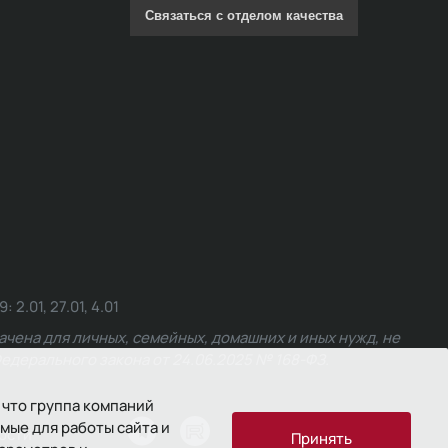
Связаться с отделом качества
.01, 27.01, 4.01
чена для личных, семейных, домашних и иных нужд, не
едерального закона от 24.06.2025 № 168-ФЗ.
 что группа компаний
мые для работы сайта и
ости
Принять