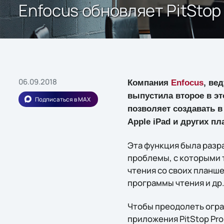
Enfocus обновляет PitStop
06.09.2018
Компания
Enfocus
, ве
выпустила второе в э
Подписаться в MAX
позволяет создавать 
Apple iPad и других п
Эта функция была разр
проблемы, с которыми 
чтения со своих планш
программы чтения и др
Чтобы преодолеть огра
приложения PitStop Pro