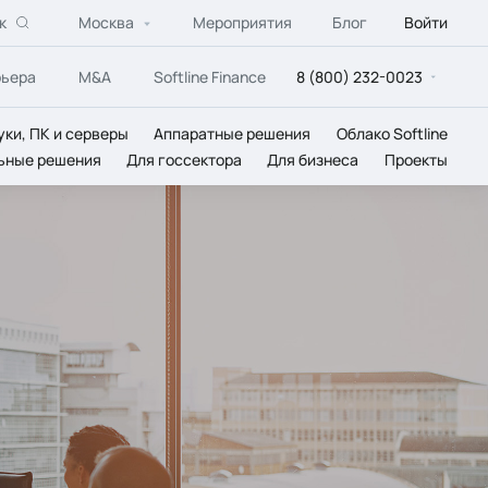
к
Москва
Мероприятия
Блог
Войти
рьера
M&A
Softline Finance
8 (800) 232-0023
уки, ПК и серверы
Аппаратные решения
Облако Softline
ьные решения
Для госсектора
Для бизнеса
Проекты