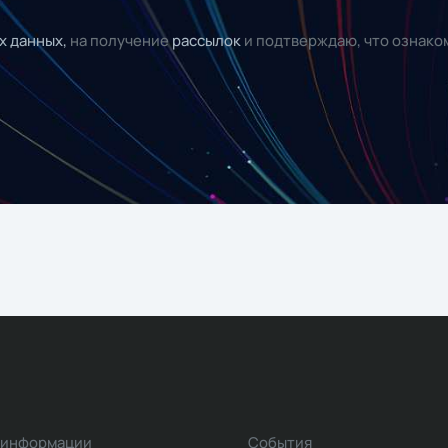
х данных,
на получение
рассылок
и подтверждаю, что ознако
 информации
События