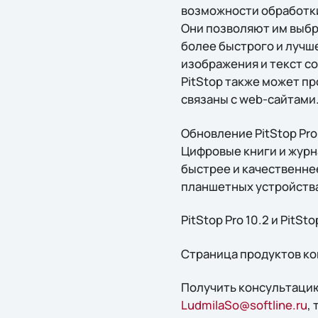
возможности обработки п
Они позволяют им выбра
более быстрого и лучш
изображения и текст с
PitStop также может пр
связаны с web-сайтами
Обновление PitStop Pro
Цифровые книги и журн
быстрее и качественнее
планшетных устройств
PitStop Pro 10.2 и PitSt
Страница продуктов ко
Получить конcультацию
LudmilaSo@softline.ru
,