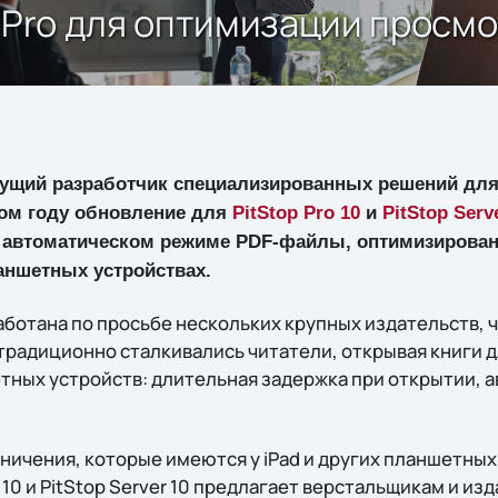
 Pro для оптимизации просмо
дущий разработчик специализированных решений для
том году обновление для
PitStop Pro 10
и
PitStop Serv
в автоматическом режиме PDF-файлы, оптимизирова
ланшетных устройствах.
аботана по просьбе нескольких крупных издательств, 
традиционно сталкивались читатели, открывая книги 
етных устройств: длительная задержка при открытии, 
.
ничения, которые имеются у iPad и других планшетных
 10 и PitStop Server 10 предлагает верстальщикам и и