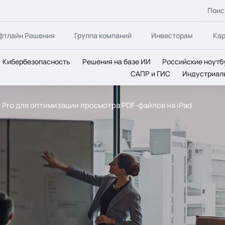
Поис
фтлайн Решения
Группа компаний
Инвесторам
Ка
Кибербезопасность
Решения на базе ИИ
Российские ноутб
САПР и ГИС
Индустриал
p Pro для оптимизации просмотра PDF-файлов на iPad