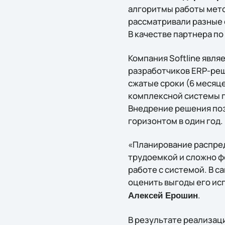
алгоритмы работы мето
рассматривали разные 
В качестве партнера по
Компания Softline явля
разработчиков ERP-реш
сжатые сроки (6 месяц
комплексной системы п
Внедрение решения поз
горизонтом в один год.
«Планирование распред
трудоемкой и сложно ф
работе с системой. В с
оценить выгоды его ис
.
Алексей Ерошин
В результате реализац