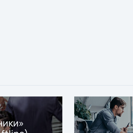
ники»