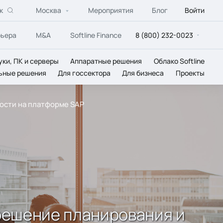
к
Москва
Мероприятия
Блог
Войти
рьера
M&A
Softline Finance
8 (800) 232-0023
уки, ПК и серверы
Аппаратные решения
Облако Softline
ьные решения
Для госсектора
Для бизнеса
Проекты
ости на платформе SAP
решение планирования и