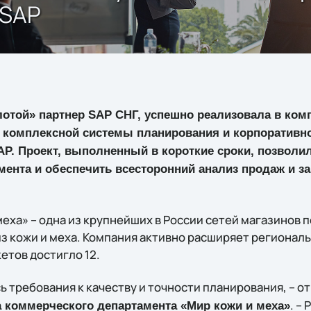
 SAP
олотой» партнер SAP СНГ, успешно реализовала в ком
я комплексной системы планирования и корпоративно
P. Проект, выполненный в короткие сроки, позволи
ента и обеспечить всесторонний анализ продаж и з
еха» – одна из крупнейших в России сетей магазинов 
з кожи и меха. Компания активно расширяет региональн
етов достигло 12.
 требования к качеству и точности планирования, – о
. –
а коммерческого департамента «Мир кожи и меха»