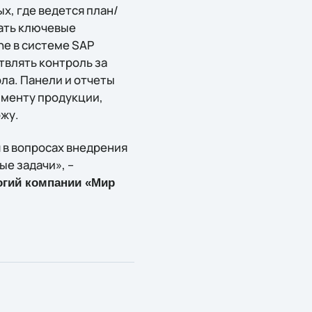
х, где ведется план/
вать ключевые
ne в системе SAP
твлять контроль за
ола. Панели и отчеты
именту продукции,
ржу.
 в вопросах внедрения
е задачи», –
огий компании «Мир