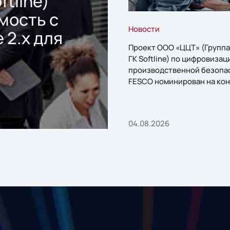
ftline)
мость с
Новости
 2.x для
Проект ООО «ЦЦТ» (Группа
ГК Softline) по цифровизац
производственной безопа
FESCO номинирован на кон
«1С:Проект года»
04.08.2026