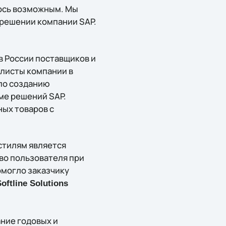
ось возможным. Мы
 решении компании SAP.
в России поставщиков и
алисты компании в
 по созданию
ме решений SAP.
ых товаров с
стилям является
во пользователя при
омогло заказчику
ftline Solutions
ние годовых и