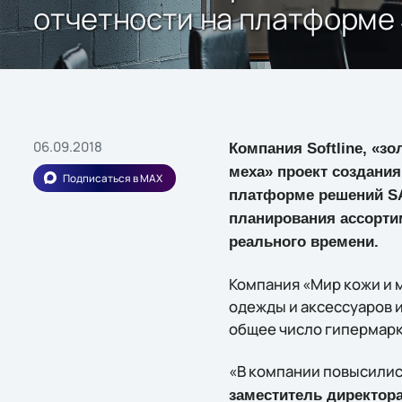
отчетности на платформе
06.09.2018
Компания Softline, «з
меха» проект создани
Подписаться в MAX
платформе решений SA
планирования ассортим
реального времени.
Компания «Мир кожи и м
одежды и аксессуаров и
общее число гипермарк
«В компании повысились
заместитель директор