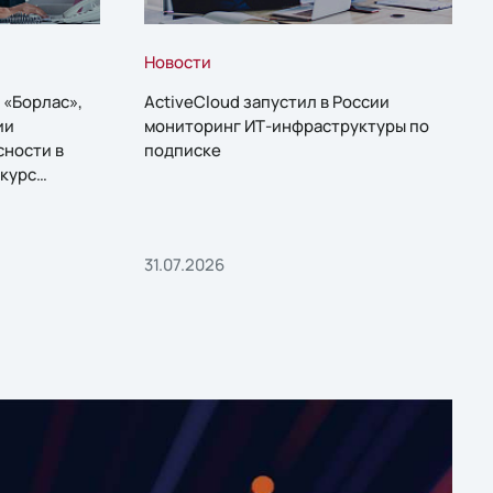
Новости
 «Борлас»,
ActiveCloud запустил в России
ии
мониторинг ИТ-инфраструктуры по
сности в
подписке
курс
31.07.2026