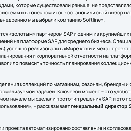
дами, которые существовали раньше, не представлял
системы и в конечном итоге остановили свой выбор на
 внедрению мы выбрали компанию Softline».
ется «золотым» партнером SAP и одним из крупнейших 
ений на платформе SAP для среднего бизнеса. Специ
ев) успешно реализовали в «Мире кожи и меха» проект
ланирования и корпоративной отчетности на платфор
волило повысить точность планирования коллекционн
еления коллекций по магазинам, сезонам, брендам и 
ормализуемой задачей. Ключевой момент – это удобст
амом начале мы сделали прототип решения SAP, и это п
пользования», – рассказывает
генеральный директор So
ии проекта автоматизировано составление и согласова