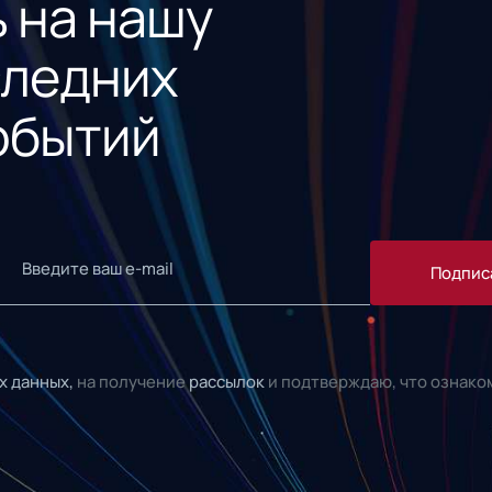
 на нашу
следних
обытий
Подпис
х данных,
на получение
рассылок
и подтверждаю, что ознако