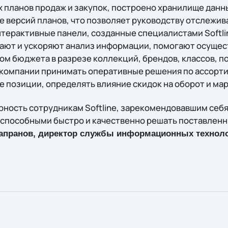
 планов продаж и закупок, построено хранилище данны
ие версий планов, что позволяет руководству отслежи
нтерактивные панели, созданные специалистами Softli
щают и ускоряют анализ информации, помогают осущес
ом бюджета в разрезе коллекций, брендов, классов, п
компании принимать оперативные решения по ассорт
 позиции, определять влияние скидок на оборот и ма
ность сотрудникам Softline, зарекомендовавшим себя
способными быстро и качественно решать поставленны
Капранов, директор службы информационных технол