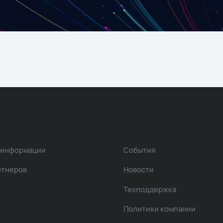
 информации
События
ртнеров
Новости
Техподдержка
Политики компании