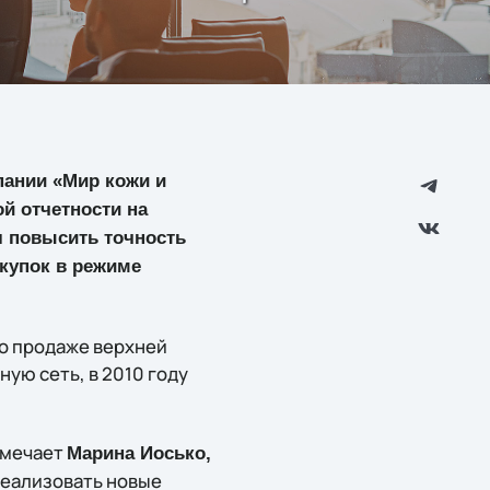
пании «Мир кожи и
й отчетности на
л повысить точность
акупок в режиме
по продаже верхней
ую сеть, в 2010 году
тмечает
Марина Иосько,
 Реализовать новые