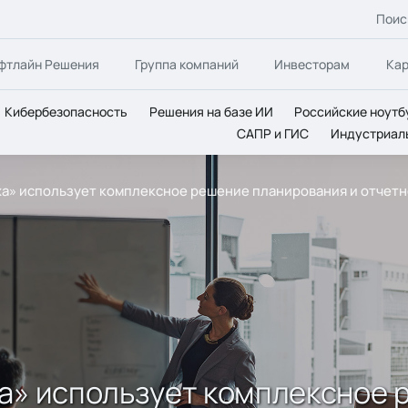
Поис
фтлайн Решения
Группа компаний
Инвесторам
Ка
Кибербезопасность
Решения на базе ИИ
Российские ноутб
САПР и ГИС
Индустриал
ха» использует комплексное решение планирования и отчетн
а» использует комплексное 