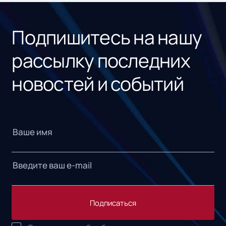
«1С
Подпишитесь на нашу
рассылку последних
новостей и событий
Подписаться