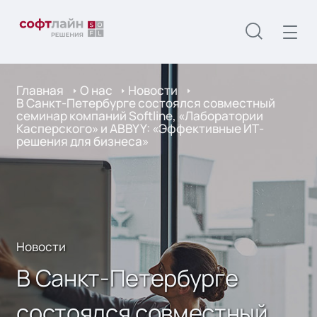
Главная
О нас
Новости
В Санкт-Петербурге состоялся совместный
семинар компаний Softline, «Лаборатории
Касперского» и ABBYY: «Эффективные ИТ-
решения для бизнеса»
Новости
В Санкт-Петербурге
состоялся совместный