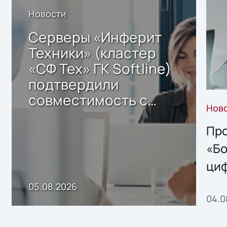
Новости
Серверы «Инферит
Техники» (кластер
«СФ Тех» ГК Softline)
подтвердили
совместимость с
Нов
решением Sharx
Storage 2.x для
Про
хранения данных
«Бо
ци
пр
05.08.2026
04.0
без
ном