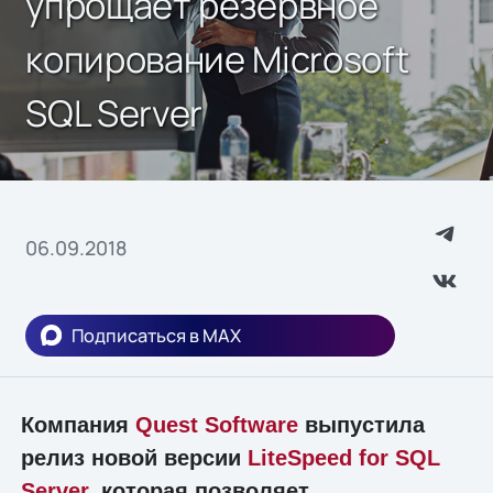
упрощает резервное
копирование Microsoft
SQL Server
06.09.2018
Подписаться в MAX
Компания
Quest Software
выпустила
релиз новой версии
LiteSpeed for SQL
Server
, которая позволяет