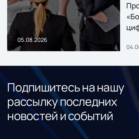
Storage 2.x для
Про
хранения данных
«Бо
ци
пр
05.08.2026
04.0
без
ном
«1С
Подпишитесь на нашу
рассылку последних
новостей и событий