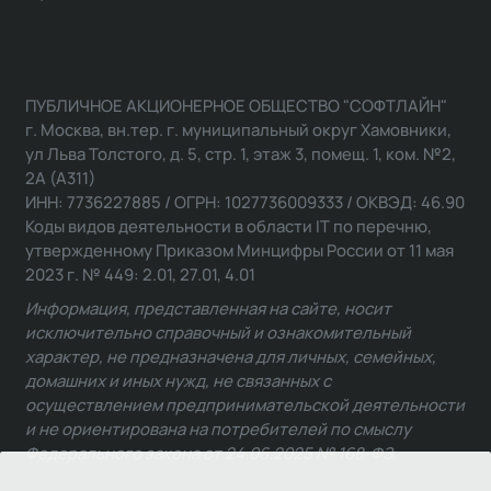
ПУБЛИЧНОЕ АКЦИОНЕРНОЕ ОБЩЕСТВО "СОФТЛАЙН"
г. Москва, вн.тер. г. муниципальный округ Хамовники,
ул Льва Толстого, д. 5, стр. 1, этаж 3, помещ. 1, ком. №2,
2А (А311)
ИНН: 7736227885 / ОГРН: 1027736009333 / ОКВЭД: 46.90
Коды видов деятельности в области IT по перечню,
утвержденному Приказом Минцифры России от 11 мая
2023 г. № 449: 2.01, 27.01, 4.01
Информация, представленная на сайте, носит
исключительно справочный и ознакомительный
характер, не предназначена для личных, семейных,
домашних и иных нужд, не связанных с
осуществлением предпринимательской деятельности
и не ориентирована на потребителей по смыслу
Федерального закона от 24.06.2025 № 168-ФЗ.