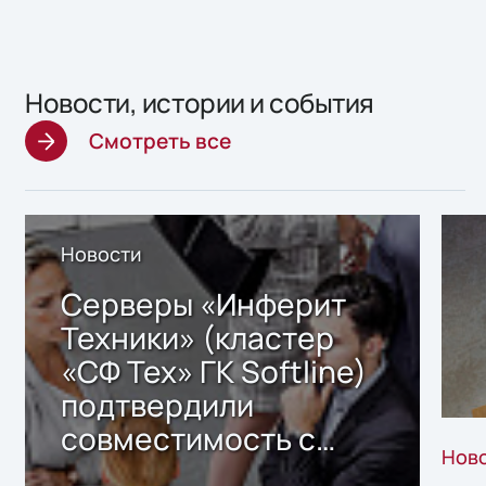
Новости, истории и события
Смотреть все
Новости
Серверы «Инферит
Техники» (кластер
«СФ Тех» ГК Softline)
подтвердили
совместимость с
Нов
решением Sharx