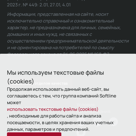
2023 г. № 449: 2.01, 27.01, 4.01
Информация, представленная на сайте, носит
исключительно справочный и ознакомительный
характер, не предназначена для личных, семейных,
домашних и иных нужд, не связанных с
осуществлением предпринимательской деятельности
и не ориентирована на потребителей по смыслу
Федерального закона от 24.06.2025 № 168-ФЗ.
Мы используем текстовые файлы
(cookies)
Связаться с отделом качества
Продолжая использовать данный веб-сайт, вы
соглашаетесь с тем, что группа компаний Softline
может
Условия
© 1993—2026 Softline
использовать текстовые файлы (cookies)
использования
, необходимые для работы сайта и анализа
посещаемости, в целях хранения ваших учетных
Политика
данных, параметров и предпочтений.
конфиденциальности