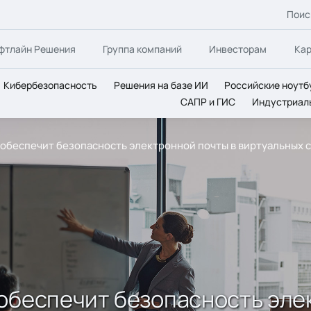
Поис
фтлайн Решения
Группа компаний
Инвесторам
Ка
Кибербезопасность
Решения на базе ИИ
Российские ноутб
САПР и ГИС
Индустриал
 обеспечит безопасность электронной почты в виртуальных 
обеспечит безопасность эле