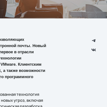
позволяющих
ктронной почты. Новый
 первое в отрасли
технологии
 VMware. Клиентским
, а также возможности
го программного
тованная технология
 новых угроз, включая
огическая разработка