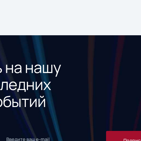
 на нашу
следних
обытий
Подпис