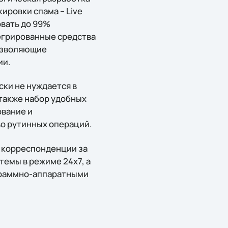
ировки спама – Live
вать до 99%
егрированные средства
позволяющие
ии.
ски не нуждается в
также набор удобных
ование и
во рутинных операций.
 корреспонденции за
емы в режиме 24x7, а
ограммно-аппаратными