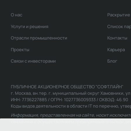
О нас
Раскрытие
Услуги и решения
Список па
Отрасли промышленности
Контакты
Проекты
Карьера
Связи с инвесторами
Блог
ПУБЛИЧНОЕ АКЦИОНЕРНОЕ ОБЩЕСТВО "СОФТЛАЙН"
г. Москва, вн.тер. г. муниципальный округ Хамовники, ул Ль
ИНН: 7736227885 / ОГРН: 1027736009333 / ОКВЭД: 46.90
Коды видов деятельности в области IT по перечню, утвер
Информация, представленная на сайте, носит исключит
связанных с осуществлением предпринимательской деят