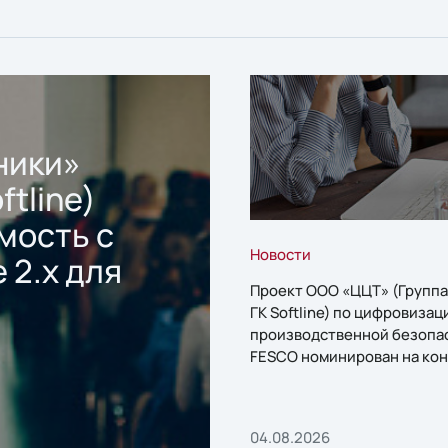
ники»
ftline)
мость с
Новости
 2.x для
Проект ООО «ЦЦТ» (Группа
ГК Softline) по цифровизац
производственной безопа
FESCO номинирован на кон
«1С:Проект года»
04.08.2026