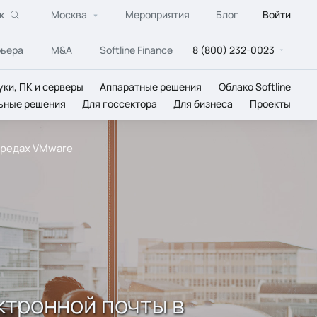
к
Москва
Мероприятия
Блог
Войти
рьера
M&A
Softline Finance
8 (800) 232-0023
уки, ПК и серверы
Аппаратные решения
Облако Softline
ьные решения
Для госсектора
Для бизнеса
Проекты
средах VMware
ктронной почты в