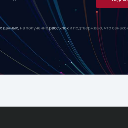
х данных,
на получение
рассылок
и подтверждаю, что ознако