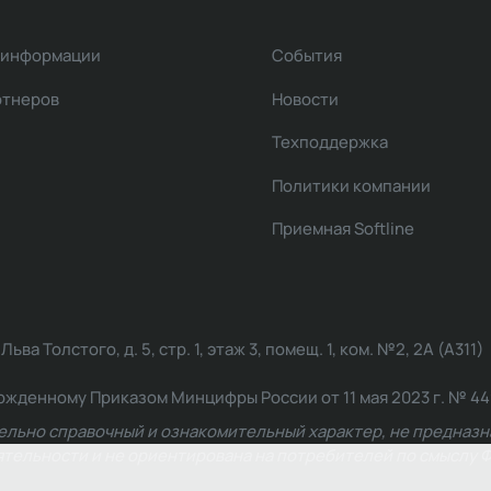
 информации
События
ртнеров
Новости
Техподдержка
Политики компании
Приемная Softline
ва Толстого, д. 5, стр. 1, этаж 3, помещ. 1, ком. №2, 2А (А311)
жденному Приказом Минцифры России от 11 мая 2023 г. № 449: 2
ельно справочный и ознакомительный характер, не предназна
ельности и не ориентирована на потребителей по смыслу Ф