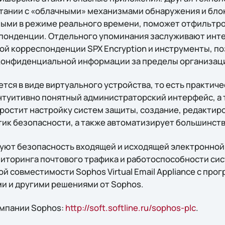
етании с «облачными» механизмами обнаружения и блок
мыми в режиме реального времени, поможет отфильтро
понденции. Отдельного упоминания заслуживают инт
й корреспонденции SPX Encryption и инструменты, 
конфиденциальной информации за пределы организац
ся в виде виртуального устройства, то есть практиче
туитивно понятный администраторский интерфейс, а 
ростит настройку систем защиты, создание, редактир
ик безопасности, а также автоматизирует большинст
уют безопасность входящей и исходящей электронной
иторинга почтового трафика и работоспособности сист
й совместимости Sophos Virtual Email Appliance с пр
и и другими решениями от Sophos.
омпании Sophos:
http://soft.softline.ru/sophos-plc
.