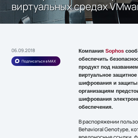
виртуальных средах VMwa
06.09.2018
Компания
Sophos
сооб
обеспечить безопасно
Подписаться в MAX
продукт под названием 
виртуальное защитное
шифрования и защиты 
организациям предсто
шифрования электронн
обеспечения.
В распоряжении пользов
Behavioral Genotype, к
вредоносные ссылки, ф