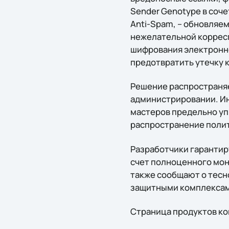
Sender Genotype в соч
Anti-Spam, – обновляе
нежелательной коррес
шифрования электронно
предотвратить утечку 
Решение распространяет
администрировании. Ин
мастеров предельно уп
распространение полит
Разработчики гарантир
счет полноценного мон
также сообщают о тесно
защитными комплексам
Страница продуктов к