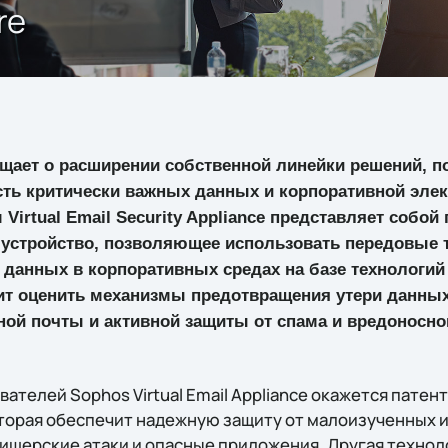
re
щает о расширении собственной линейки решений, 
сть критически важных данных и корпоративной эле
Virtual Email Security Appliance представляет собой
 устройство, позволяющее использовать передовые 
данных в корпоративных средах на базе технологий
ит оценить механизмы предотвращения утери данных
ой почты и активной защиты от спама и вредоносно
ателей Sophos Virtual Email Appliance окажется патен
оторая обеспечит надежную защиту от малоизученных и
ишерские атаки и опасные приложения. Другая технол