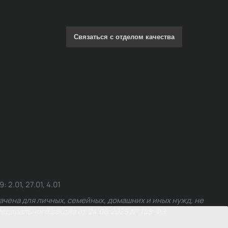
Связаться с отделом качества
.01, 27.01, 4.01
чена для личных, семейных, домашних и иных нужд, не
едерального закона от 24.06.2025 № 168-ФЗ.