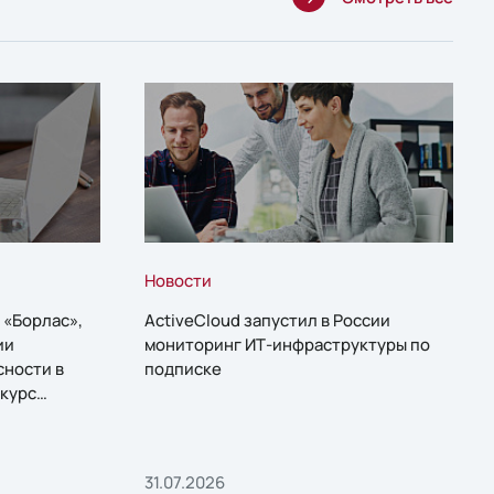
Новости
 «Борлас»,
ActiveCloud запустил в России
ии
мониторинг ИТ-инфраструктуры по
сности в
подписке
курс
31.07.2026