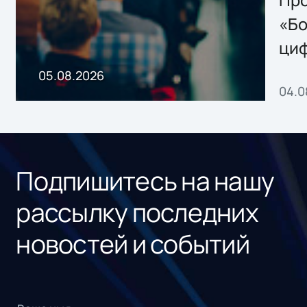
Storage 2.x для
Про
хранения данных
«Бо
ци
пр
05.08.2026
04.0
без
ном
«1С
Подпишитесь на нашу
рассылку последних
новостей и событий