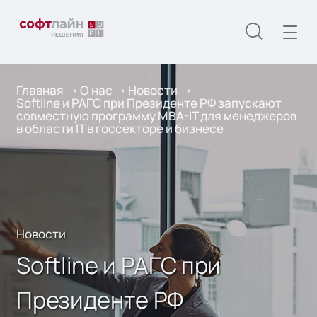
Главная
О нас
Новости
Softline и РАГС при Президенте РФ запускают
совместную программу MBA-IT для менеджеров
в области IT в госсекторе и бизнесе
Новости
Softline и РАГС при
Президенте РФ