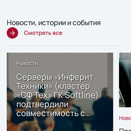
Новости, истории и события
Смотреть все
Новости
Серверы «Инферит
Техники» (кластер
«СФ Тех» ГК Softline)
подтвердили
совместимость с
Нов
решением Sharx