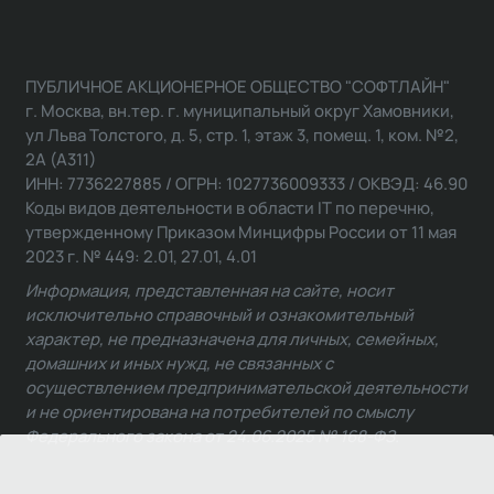
ПУБЛИЧНОЕ АКЦИОНЕРНОЕ ОБЩЕСТВО "СОФТЛАЙН"
г. Москва, вн.тер. г. муниципальный округ Хамовники,
ул Льва Толстого, д. 5, стр. 1, этаж 3, помещ. 1, ком. №2,
2А (А311)
ИНН: 7736227885 / ОГРН: 1027736009333 / ОКВЭД: 46.90
Коды видов деятельности в области IT по перечню,
утвержденному Приказом Минцифры России от 11 мая
2023 г. № 449: 2.01, 27.01, 4.01
Информация, представленная на сайте, носит
исключительно справочный и ознакомительный
характер, не предназначена для личных, семейных,
домашних и иных нужд, не связанных с
осуществлением предпринимательской деятельности
и не ориентирована на потребителей по смыслу
Федерального закона от 24.06.2025 № 168-ФЗ.