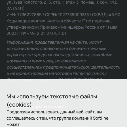
ул Льва Толстого, д. 5, стр. 1, этаж 3, помещ. 1, ком. №2,
2А (А311)
ИНН: 7736227885 / ОГРН: 1027736009333 / ОКВЭД: 46.90
Коды видов деятельности в области IT по перечню,
утвержденному Приказом Минцифры России от 11 мая
2023 г. № 449: 2.01, 27.01, 4.01
Информация, представленная на сайте, носит
исключительно справочный и ознакомительный
характер, не предназначена для личных, семейных,
домашних и иных нужд, не связанных с
осуществлением предпринимательской деятельности
и не ориентирована на потребителей по смыслу
Федерального закона от 24.06.2025 № 168-ФЗ.
Мы используем текстовые файлы
(cookies)
Связаться с отделом качества
Продолжая использовать данный веб-сайт, вы
соглашаетесь с тем, что группа компаний Softline
может
Условия