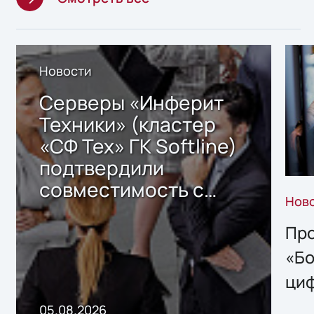
Новости
Серверы «Инферит
Техники» (кластер
«СФ Тех» ГК Softline)
подтвердили
совместимость с
Нов
решением Sharx
Storage 2.x для
Про
хранения данных
«Бо
ци
пр
05.08.2026