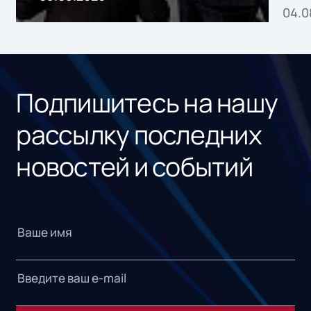
04.0
без
ном
«1С
Подпишитесь на нашу
рассылку последних
новостей и событий