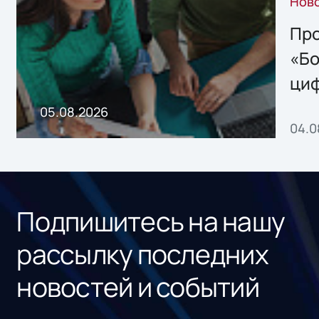
Нов
решением Sharx
Storage 2.x для
Про
хранения данных
«Бо
ци
пр
05.08.2026
04.0
без
ном
«1С
Подпишитесь на нашу
рассылку последних
новостей и событий