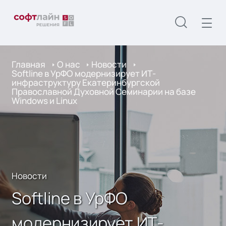
Главная
О нас
Новости
Softline в УрФО модернизирует ИТ-
инфраструктуру Екатеринбургской
Православной Духовной Семинарии на базе
Windows и Linux
Новости
Softline в УрФО
модернизирует ИТ-