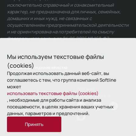
исключительно справочный и ознакомительный
характер, не предназначена для личных, семейных,
домашних и иных нужд, не связанных с
осуществлением предпринимательской деятельности
и не ориентирована на потребителей по смыслу
Федерального закона от 24.06.2025 № 168-ФЗ.
Мы используем текстовые файлы
(cookies)
Связаться с отделом качества
Продолжая использовать данный веб-сайт, вы
соглашаетесь с тем, что группа компаний Softline
может
Условия
© 1993—2026 Softline
использовать текстовые файлы (cookies)
использования
, необходимые для работы сайта и анализа
посещаемости, в целях хранения ваших учетных
Политика
данных, параметров и предпочтений.
конфиденциальности
Принять
16+