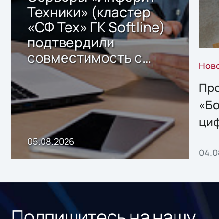
Техники» (кластер
«СФ Тех» ГК Softline)
подтвердили
совместимость с
Нов
решением Sharx
Storage 2.x для
Про
хранения данных
«Бо
ци
пр
05.08.2026
04.0
без
ном
«1С
Подпишитесь на нашу