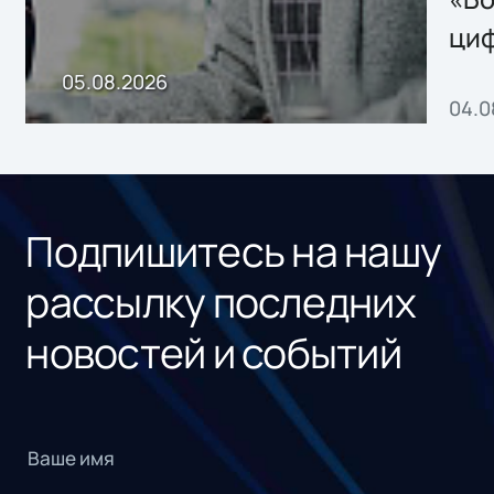
ци
пр
05.08.2026
04.0
без
ном
«1С
Подпишитесь на нашу
рассылку последних
новостей и событий