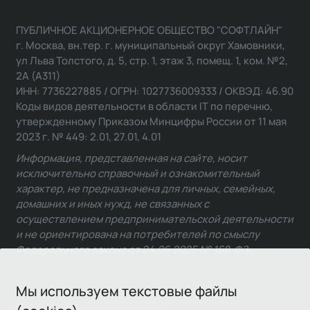
ПУБЛИЧНОЕ АКЦИОНЕРНОЕ ОБЩЕСТВО "СОФТЛАЙН"
г. Москва, вн.тер. г. муниципальный округ Хамовники,
ул Льва Толстого, д. 5, стр. 1, этаж 3, помещ. 1, ком. №2,
2А (А311)
ИНН: 7736227885 / ОГРН: 1027736009333 / ОКВЭД: 46.90
Коды видов деятельности в области IT по перечню,
утвержденному Приказом Минцифры России от 11 мая
2023 г. № 449: 2.01, 27.01, 4.01
Информация, представленная на сайте, носит
исключительно справочный и ознакомительный
характер, не предназначена для личных, семейных,
домашних и иных нужд, не связанных с
осуществлением предпринимательской деятельности
и не ориентирована на потребителей по смыслу
Федерального закона от 24.06.2025 № 168-ФЗ.
Мы используем текстовые файлы