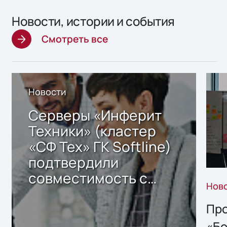
Новости, истории и события
Смотреть все
Новости
Серверы «Инферит
Техники» (кластер
«СФ Тех» ГК Softline)
подтвердили
совместимость с
Нов
решением Sharx
Storage 2.x для
Про
хранения данных
«Бо