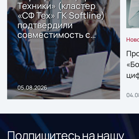
Техники» (кластер
«СФ Тех» ГК Softline)
подтвердили
совместимость с
Нов
решением Sharx
Storage 2.x для
Про
хранения данных
«Бо
ци
пр
05.08.2026
04.0
без
ном
«1С
Подпишитесь на нашу