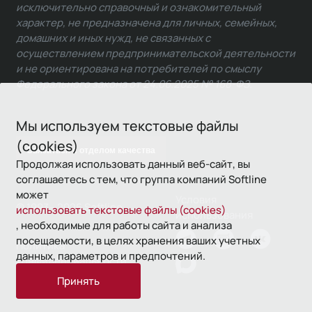
исключительно справочный и ознакомительный
характер, не предназначена для личных, семейных,
домашних и иных нужд, не связанных с
осуществлением предпринимательской деятельности
и не ориентирована на потребителей по смыслу
Федерального закона от 24.06.2025 № 168-ФЗ.
Мы используем текстовые файлы
(cookies)
Связаться с отделом качества
Продолжая использовать данный веб-сайт, вы
соглашаетесь с тем, что группа компаний Softline
может
Условия
© 1993—2026 Softline
использовать текстовые файлы (cookies)
использования
, необходимые для работы сайта и анализа
посещаемости, в целях хранения ваших учетных
Политика
данных, параметров и предпочтений.
конфиденциальности
Принять
16+