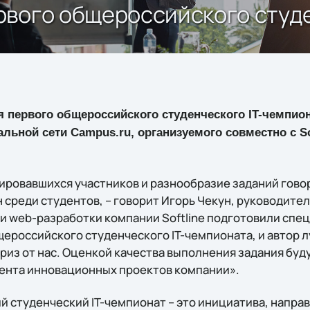
рвого общероссийского студе
первого общероссийского студенческого IT-чемпион
льной сети Campus.ru, организуемого совместно с Sof
ровавшихся участников и разнообразие заданий говорит
среди студентов, – говорит Игорь Чекун, руководитель
ли web-разработки компании Softline подготовили спе
щероссийского студенческого IT-чемпионата, и автор 
риз от нас. Оценкой качества выполнения задания буд
ента инновационных проектов компании».
 студенческий IT-чемпионат – это инициатива, напра