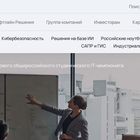
Поис
фтлайн Решения
Группа компаний
Инвесторам
Ка
Кибербезопасность
Решения на базе ИИ
Российские ноутб
САПР и ГИС
Индустриал
рвого общероссийского студенческого IT-чемпионата