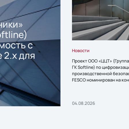
ники»
ftline)
мость с
Новости
 2.x для
Проект ООО «ЦЦТ» (Группа
ГК Softline) по цифровизац
производственной безопа
FESCO номинирован на кон
«1С:Проект года»
04.08.2026