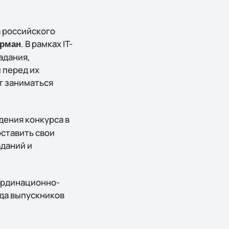
а российского
. В рамках IT-
ерман
адания,
 перед их
т заниматься
дения конкурса в
ставить свои
аданий и
ординационно-
уда выпускников