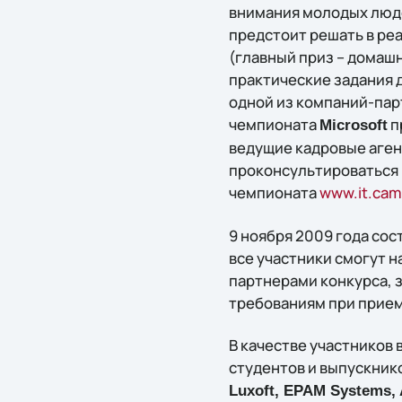
внимания молодых люде
предстоит решать в ре
(главный приз – домаш
практические задания 
одной из компаний-пар
чемпионата
п
Microsoft
ведущие кадровые аген
проконсультироваться 
чемпионата
www.it.cam
9 ноября 2009 года со
все участники смогут 
партнерами конкурса, 
требованиям при прием
В качестве участников
студентов и выпускнико
Luxoft, EPAM Systems, 