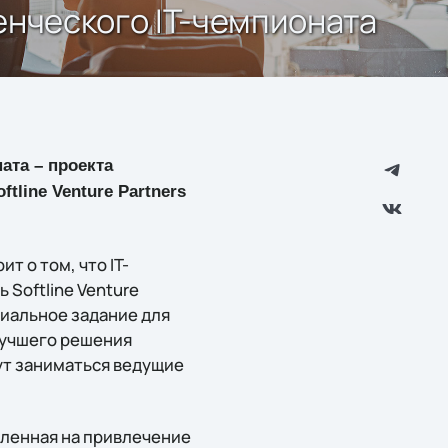
нческого IT-чемпионата
ата – проекта
tline Venture Partners
 о том, что IT-
 Softline Venture
циальное задание для
лучшего решения
ут заниматься ведущие
вленная на привлечение