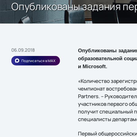
Опубликованы задания пе
06.09.2018
Опубликованы задания 
образовательной социа
Подписаться в MAX
и Microsoft.
«Количество зарегистри
чемпионат востребован 
Partners. – Руководите
участников первого об
получит специальный п
специалисты департам
Первый общероссийский