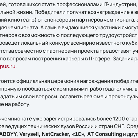
й, готовящихся стать профессионалами IT-индустрии, 
альной жизни. Победители получат вознаграждение в 
ний кинотеатр) от спонсоров и партнеров чемпионата
для чемпионата. А самые выдающиеся участники смогут
тнеров с возможностью последующего трудоустройства
роведет локальный конкурс всемирно известного кубка
тства совместно с партнерами проекта предоставят у
по вопросам построения карьеры в IT-сфере. Задания 
pus.ru
.
стоится официальная церемония награждения победител
напрямую пообщаться с компаниями-работодателями,
задать им свои вопросы, оставить резюме и проконсул
е на работу.
 в чемпионате уже зарегистрировались более 1200 ста
в ведущих технических вузов России и стран СНГ. Сре
и дру
ABBYY, Verysell, NetCracker, «1С», AT Consulting