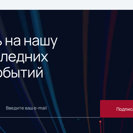
 на нашу
следних
обытий
Подпис