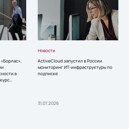
Новости
 «Борлас»,
ActiveCloud запустил в России
ии
мониторинг ИТ-инфраструктуры по
сности в
подписке
курс
31.07.2026