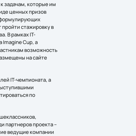
к задачам, которые им
виде ценных призов
, формулирующих
 пройти стажировку в
. В рамках IT-
 Imagine Cup, а
частникам возможность
размещены на сайте
ей IT-чемпионата, а
 выступившими
ьтироваться по
ршеклассников,
ди партнеров проекта –
гие ведущие компании