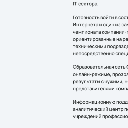
IT-сектора.
Готовность войти в сос
Интернета и один из с
чемпионата компании-
ориентированные на ре
техническими подразде
непосредственно спец
Образовательная сеть
онлайн-режиме, прозра
результаты с чужими, н
представителями комп
Информационную подд
аналитический центр п
учреждений профессион