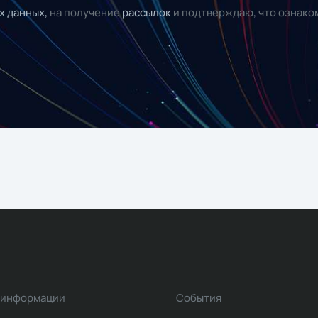
х данных,
на получение
рассылок
и подтверждаю, что ознако
 информации
События