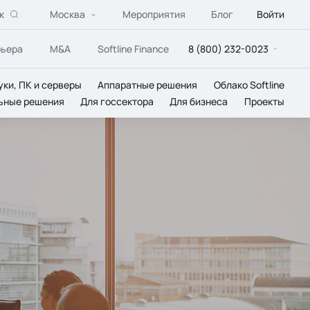
к
Москва
Мероприятия
Блог
Войти
рьера
M&A
Softline Finance
8 (800) 232-0023
уки, ПК и серверы
Аппаратные решения
Облако Softline
ьные решения
Для госсектора
Для бизнеса
Проекты