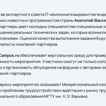
тав экспертного совета IT-чемпионата выразил легенд
амых известных программистов страны
Анатолий Васс
партнеры дают молодым специалистам специальные з
шение реальных технических задач, которые возникли
лениями. Оценкой качества выполнения задания буду
иалисты компаний-партнеров.
обеспечивает виртуальную среду для прове
Campus.ru
чность мероприятия. Участники смогут не только сопо
о и организовать обсуждение на форумах с авторами з
аний-партнеров.
ержку мероприятию оказывают Межрегиональный ко
о проблемам трудоустройства и адаптации к рынку тр
ального образования МГТУ им. Н.Э. Баумана.