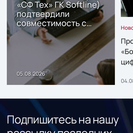
«СФ Тех» ГК Softline)
подтвердили
совместимость с
Нов
решением Sharx
Storage 2.x для
Про
хранения данных
«Бо
ци
пр
05.08.2026
04.0
без
ном
«1С
Подпишитесь на нашу
рассылку последних