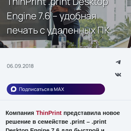
ThinPrint .print Desktop
Engine 7.6 – удобная
печать с удаленных ПК
06.09.2018
Подписаться в MAX
Компания
ThinPrint
представила новое
решение в семействе .print – .print
Desktop Engine 7.6 для быстрой и