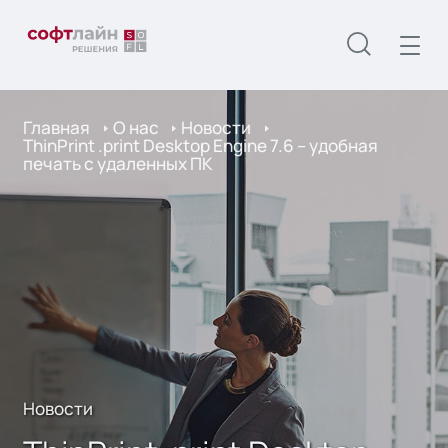
Главная
О нас
Новости
ThinPrint .print Desktop Engine 7.6 – удобная
печать с удаленных ПК
Новости