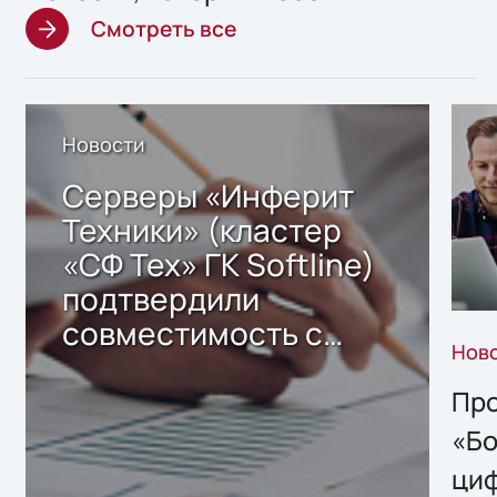
Смотреть все
Новости
Серверы «Инферит
Техники» (кластер
«СФ Тех» ГК Softline)
подтвердили
совместимость с
Нов
решением Sharx
Storage 2.x для
Про
хранения данных
«Бо
ци