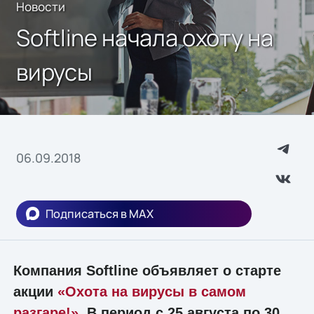
Новости
Softline начала охоту на
вирусы
06.09.2018
Подписаться в MAX
Компания Softline объявляет о старте
акции
«Охота на вирусы в самом
разгаре!»
. В период с 25 августа по 30