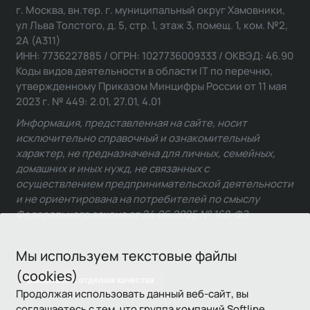
г. Москва, вн.тер. г. муниципальный округ Хамовники,
ул Льва Толстого, д. 5, стр. 1, этаж 3, помещ. 1, ком. №2,
2А (А311)
ИНН: 7736227885 / ОГРН: 1027736009333 / ОКВЭД: 46.90
Коды видов деятельности в области IT по перечню,
утвержденному Приказом Минцифры России от 11 мая
2023 г. № 449: 2.01, 27.01, 4.01
Информация, представленная на сайте, носит
исключительно справочный и ознакомительный
характер, не предназначена для личных, семейных,
домашних и иных нужд, не связанных с
осуществлением предпринимательской деятельности
и не ориентирована на потребителей по смыслу
Федерального закона от 24.06.2025 № 168-ФЗ.
Мы используем текстовые файлы
(cookies)
Связаться с отделом качества
Продолжая использовать данный веб-сайт, вы
соглашаетесь с тем, что группа компаний Softline