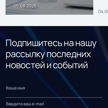
пр
05.08.2026
04.0
без
ном
«1С
Подпишитесь на нашу
рассылку последних
новостей и событий