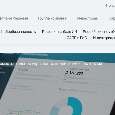
Поис
фтлайн Решения
Группа компаний
Инвесторам
Ка
Кибербезопасность
Решения на базе ИИ
Российские ноутб
САПР и ГИС
Индустриал
rm: самостоятельное управление подписками и платежами