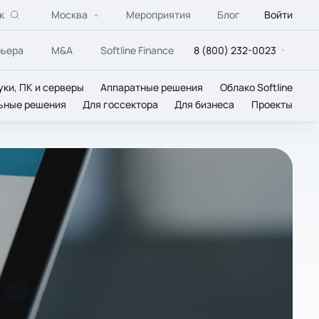
к
Москва
Мероприятия
Блог
Войти
рьера
M&A
Softline Finance
8 (800) 232-0023
уки, ПК и серверы
Аппаратные решения
Облако Softline
ьные решения
Для госсектора
Для бизнеса
Проекты