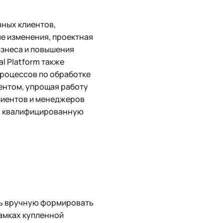
чных клиентов,
ные изменения, проектная
изнеса и повышения
l Platform также
роцессов по обработке
иентом, упрощая работу
лиентов и менеджеров
ть квалифицированную
ть вручную формировать
рамках купленной