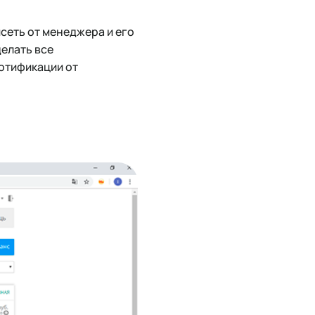
сеть от менеджера и его
делать все
нотификации от