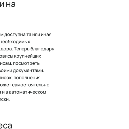
и на
м доступна та или иная
к необходимых
ндора. Теперь благодаря
ервисы крупнейших
висам, посмотреть
воими документами.
исок, пополнения
 может самостоятельно
в и в автоматическом
иски.
еса