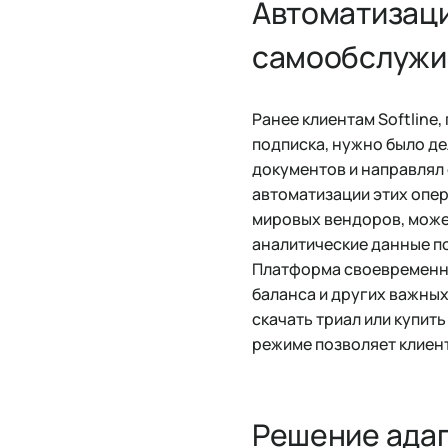
Автоматизаци
самообслужи
Ранее клиентам Softline
подписка, нужно было д
документов и направлял 
автоматизации этих опер
мировых вендоров, може
аналитические данные п
Платформа своевременно
баланса и других важных
скачать триал или купит
режиме позволяет клиент
Решение адап