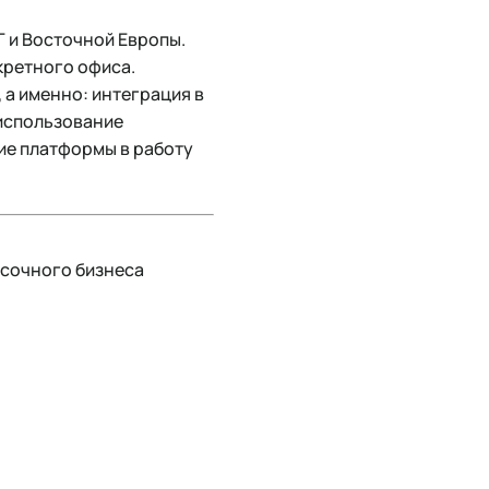
Г и Восточной Европы.
кретного офиса.
 а именно: интеграция в
использование
ие платформы в работу
исочного бизнеса