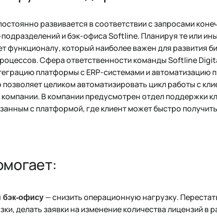
остоянно развивается в соответствии с запросами коне
s-подразделений и бэк-офиса Softline. Планируя те или и
ет функционалу, который наиболее важен для развития б
оцессов. Сфера ответственности команды Softline Digita
теграцию платформы с ERP-системами и автоматизацию п
о позволяет целиком автоматизировать цикл работы с кл
 компании. В компании предусмотрен отдел поддержки к
вязанным c платформой, где клиент может быстро получи
омогает:
— снизить операционную нагрузку. Переста
 бэк-офису
зки, делать заявки на изменение количества лицензий в 