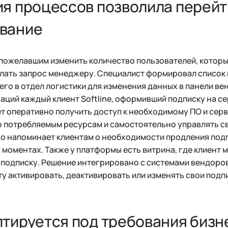
я процессов позволила перейт
вание
, пожелавшим изменить количество пользователей, которы
елать запрос менеджеру. Специалист формировал списо
его в отдел логистики для изменения данных в панели ве
аций каждый клиент Softline, оформивший подписку на с
т оперативно получить доступ к необходимому ПО и сер
о потребляемым ресурсам и самостоятельно управлять с
 напоминает клиентам о необходимости продления подп
 моментах. Также у платформы есть витрина, где клиент
ь подписку. Решение интегрировано с системами вендоро
у активировать, деактивировать или изменять свои подп
тируется под требования бизн