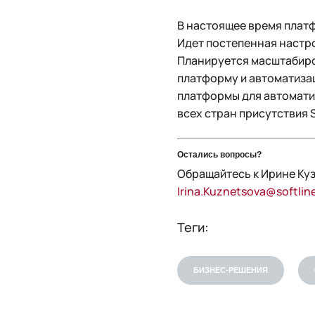
В настоящее время платф
Идет постепенная настр
Планируется масштабиров
платформу и автоматиза
платформы для автоматиз
всех стран присутствия S
Остались вопросы?
Обращайтесь к Ирине Ку
Irina.Kuznetsova@softlin
Теги:
БИЗНЕС-РЕШЕНИЯ