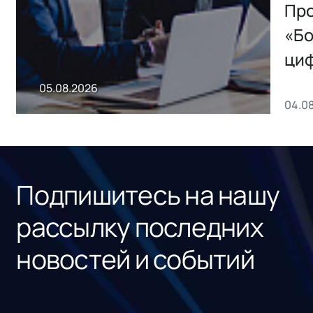
Storage 2.x для
Про
хранения данных
«Бо
ци
пр
05.08.2026
04.0
без
ном
«1С
Подпишитесь на нашу
рассылку последних
новостей и событий