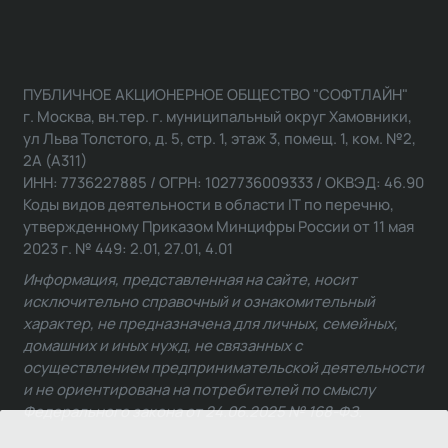
ПУБЛИЧНОЕ АКЦИОНЕРНОЕ ОБЩЕСТВО "СОФТЛАЙН"
г. Москва, вн.тер. г. муниципальный округ Хамовники,
ул Льва Толстого, д. 5, стр. 1, этаж 3, помещ. 1, ком. №2,
2А (А311)
ИНН: 7736227885 / ОГРН: 1027736009333 / ОКВЭД: 46.90
Коды видов деятельности в области IT по перечню,
утвержденному Приказом Минцифры России от 11 мая
2023 г. № 449: 2.01, 27.01, 4.01
Информация, представленная на сайте, носит
исключительно справочный и ознакомительный
характер, не предназначена для личных, семейных,
домашних и иных нужд, не связанных с
осуществлением предпринимательской деятельности
и не ориентирована на потребителей по смыслу
Федерального закона от 24.06.2025 № 168-ФЗ.