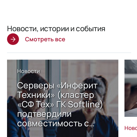
Новости, истории и события
Смотреть все
Новости
Серверы «Инферит
Техники» (кластер
«СФ Тех» ГК Softline)
подтвердили
совместимость с
Нов
решением Sharx