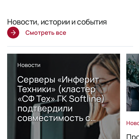
Новости, истории и события
Смотреть все
Новости
Серверы «Инферит
Техники» (кластер
«СФ Тех» ГК Softline)
подтвердили
совместимость с
Нов
решением Sharx
Storage 2.x для
Про