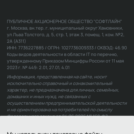
ПУБЛИЧНОЕ АКЦИОНЕРНОЕ ОБЩЕСТВО "СОФТЛАЙН"
г. Москва, вн.тер. г. муниципальный округ Хамовники,
ул Льва Толстого, д. 5, стр. 1, этаж 3, помещ. 1, ком. №2,
2А (А311)
ИНН: 7736227885 / ОГРН: 1027736009333 / ОКВЭД: 46.90
Коды видов деятельности в области IT по перечню,
утвержденному Приказом Минцифры России от 11 мая
2023 г. № 449: 2.01, 27.01, 4.01
Информация, представленная на сайте, носит
исключительно справочный и ознакомительный
характер, не предназначена для личных, семейных,
домашних и иных нужд, не связанных с
осуществлением предпринимательской деятельности
и не ориентирована на потребителей по смыслу
Федерального закона от 24.06.2025 № 168-ФЗ.