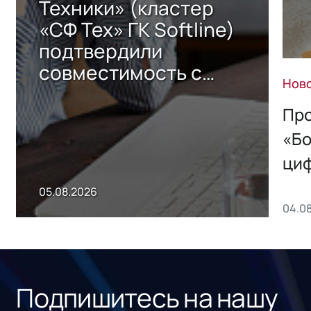
Техники» (кластер
«СФ Тех» ГК Softline)
подтвердили
совместимость с
Нов
решением Sharx
Storage 2.x для
Про
хранения данных
«Бо
ци
пр
05.08.2026
04.0
без
ном
«1С
Подпишитесь на нашу