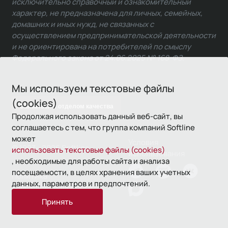
исключительно справочный и ознакомительный
характер, не предназначена для личных, семейных,
домашних и иных нужд, не связанных с
осуществлением предпринимательской деятельности
и не ориентирована на потребителей по смыслу
Федерального закона от 24.06.2025 № 168-ФЗ.
Мы используем текстовые файлы
(cookies)
Связаться с отделом качества
Продолжая использовать данный веб-сайт, вы
соглашаетесь с тем, что группа компаний Softline
может
Условия
© 1993—2026 Softline
использовать текстовые файлы (cookies)
использования
, необходимые для работы сайта и анализа
посещаемости, в целях хранения ваших учетных
Политика
данных, параметров и предпочтений.
конфиденциальности
Принять
16+