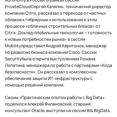
Autonomy в России. В рамках сессии
PrivateCloudСергей Халяпин, технический директор
компании Citrix, рассказал о переходе от частных
облаков к гибридным и использовании в этом
процессе «облачных строительных блоков» от
Citrix. Доклад«Мобильные технологии — готовность
к новым потребностям рынка» в сессии
Mobilityпредставил Андрей Харитонов, менеджер
по развитию бизнеса компании Cisco. Сессия
Securityбыла открыта выступлением Романа
Лопатина, менеджера по работе с партнерами «Кода
безопасности». Он рассказал о комплексном
обеспечение защиты ИТ-инфраструктуры с
помощью решений компании.
Своим «Практическим опытом работы с Big Data»
поделился Алексей Филановский, старший
консультант Oracle, выступая на сессии BI& BigData.