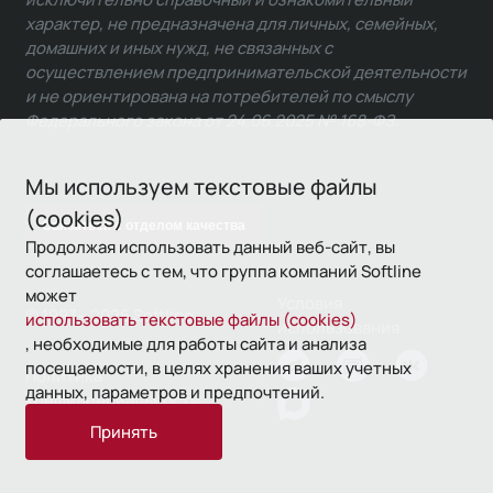
характер, не предназначена для личных, семейных,
домашних и иных нужд, не связанных с
осуществлением предпринимательской деятельности
и не ориентирована на потребителей по смыслу
Федерального закона от 24.06.2025 № 168-ФЗ.
Мы используем текстовые файлы
(cookies)
Связаться с отделом качества
Продолжая использовать данный веб-сайт, вы
соглашаетесь с тем, что группа компаний Softline
может
Условия
© 1993—2026 Softline
использовать текстовые файлы (cookies)
использования
, необходимые для работы сайта и анализа
посещаемости, в целях хранения ваших учетных
Политика
данных, параметров и предпочтений.
конфиденциальности
Принять
16+