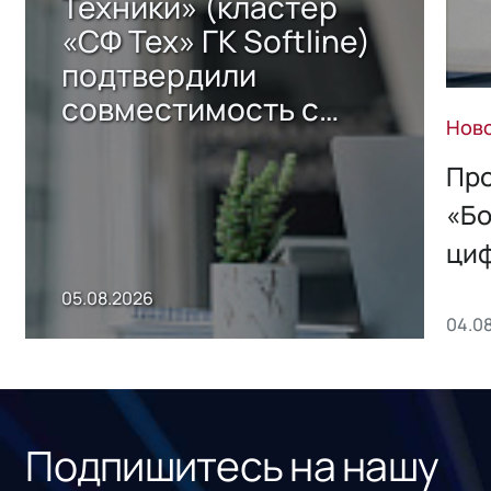
Техники» (кластер
«СФ Тех» ГК Softline)
подтвердили
совместимость с
Нов
решением Sharx
Storage 2.x для
Про
хранения данных
«Бо
ци
пр
05.08.2026
04.0
без
ном
«1С
Подпишитесь на нашу