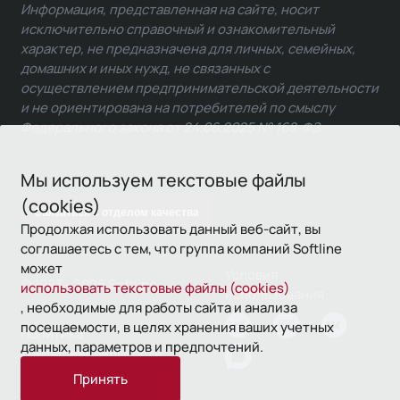
Информация, представленная на сайте, носит
исключительно справочный и ознакомительный
характер, не предназначена для личных, семейных,
домашних и иных нужд, не связанных с
осуществлением предпринимательской деятельности
и не ориентирована на потребителей по смыслу
Федерального закона от 24.06.2025 № 168-ФЗ.
Мы используем текстовые файлы
(cookies)
Связаться с отделом качества
Продолжая использовать данный веб-сайт, вы
соглашаетесь с тем, что группа компаний Softline
может
Условия
© 1993—2026 Softline
использовать текстовые файлы (cookies)
использования
, необходимые для работы сайта и анализа
посещаемости, в целях хранения ваших учетных
Политика
данных, параметров и предпочтений.
конфиденциальности
Принять
16+