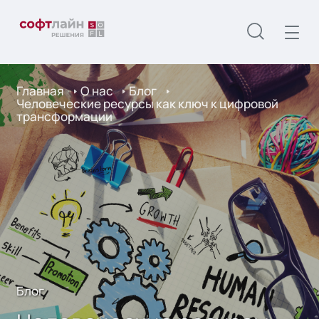
Главная
О нас
Блог
Человеческие ресурсы как ключ к цифровой
трансформации
Блог