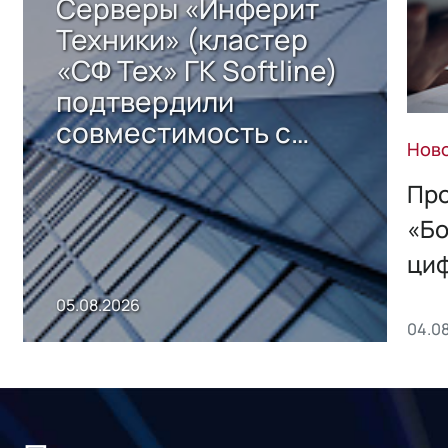
Серверы «Инферит
Техники» (кластер
«СФ Тех» ГК Softline)
подтвердили
совместимость с
Нов
решением Sharx
Storage 2.x для
Про
хранения данных
«Бо
ци
пр
05.08.2026
04.0
без
ном
«1С