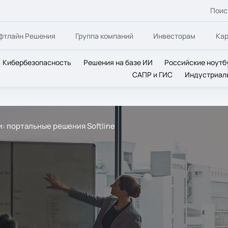
Поис
фтлайн Решения
Группа компаний
Инвесторам
Ка
Кибербезопасность
Решения на базе ИИ
Российские ноутб
САПР и ГИС
Индустриал
: портальные решения Softline