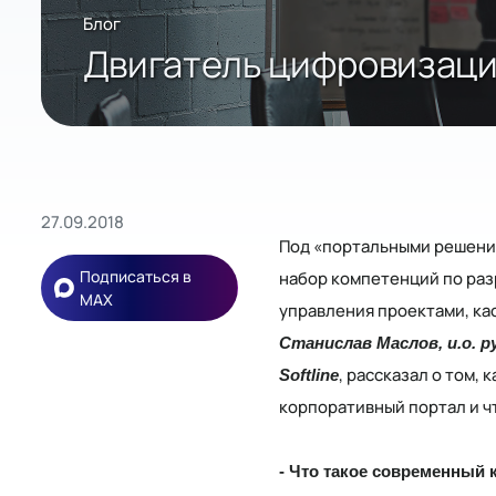
Блог
Двигатель цифровизации
27.09.2018
Под «портальными решения
Подписаться в
набор компетенций по раз
MAX
управления проектами, ка
Станислав Маслов, и.о.
, рассказал о том
Softline
корпоративный портал и ч
- Что такое современный