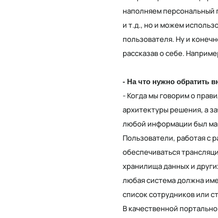
наполняем персональный п
и т.д., но и можем исполь
пользователя. Ну и конеч
рассказав о себе. Наприм
- На что нужно обратить 
- Когда мы говорим о пра
архитектуры решения, а з
любой информации был ма
Пользователи, работая с 
обеспечиваться трансляци
хранилища данных и други
любая система должна имет
список сотрудников или с
В качественной портально