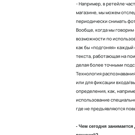
- Например, в ретейле ча
магазине, мы можем отсле
периодически снимать фот
Вообще, когда мы говорим
возможности по использов
как бы «подгоняя» каждый
текста, работающая на пои
делая более точными подс
Технология распознавания
или для фиксации входа/вы
определения, как, наприм
использование специально
где не предъявляются по
- Чем сегодня занимается
решений?