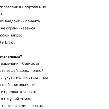
 направлениям: портальные
 BI.
их внедрить и принять
 не ограничиваемся
любой запрос.
и Bitrix.
спективными?
о изменения. Сейчас вы
нете вещей, дополненной
«руку на пульсе» нам в том
нашей деятельности.
о и предлагать новые
ь в текущий момент
е не только финансовым