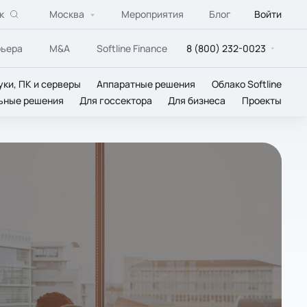
к
Москва
Мероприятия
Блог
Войти
рьера
M&A
Softline Finance
8 (800) 232-0023
уки, ПК и серверы
Аппаратные решения
Облако Softline
ьные решения
Для госсектора
Для бизнеса
Проекты