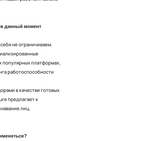
й в данный момент
 себя не ограничиваем.
циализированные
х популярных платформах,
нга работоспособности
орами в качестве готовых
ure предлагает к
навание лиц,
рименяться?