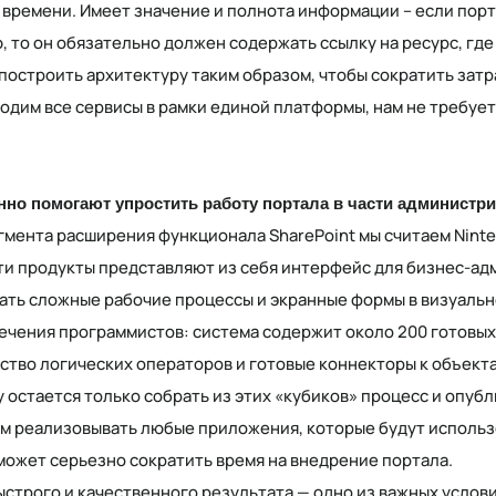
 времени. Имеет значение и полнота информации – если порт
то он обязательно должен содержать ссылку на ресурс, где
построить архитектуру таким образом, чтобы сократить затр
водим все сервисы в рамки единой платформы, нам не требуе
енно помогают упростить работу портала в части админист
мента расширения функционала SharePoint мы считаем Nintex
 Эти продукты представляют из себя интерфейс для бизнес-а
ать сложные рабочие процессы и экранные формы в визуальн
ечения программистов: система содержит около 200 готовых
ство логических операторов и готовые коннекторы к объек
остается только собрать из этих «кубиков» процесс и опубл
м реализовывать любые приложения, которые будут использо
в может серьезно сократить время на внедрение портала.
строго и качественного результата — одно из важных услови