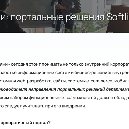
: портальные решения Softl
ми» сегодня стоит понимать не только внутренний корпорат
работке информационных систем и бизнес-решений: внутрен
стомная web-разработка, сайты, системы e-commerce, мобиль
 руководителя направления портальных решений департам
, каким набором функциональных возможностей должен облад
то следует учитывать при его внедрении.
 корпоративный портал?