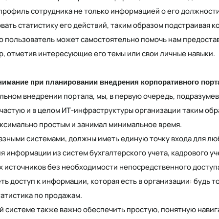
рофиль сотрудника не только информацией о его должности
зовать статистику его действий, таким образом подстраивая 
но пользователь может самостоятельно помочь нам предост
ер, отметив интересующие его темы или свои личные навыки.
внимание при планировании внедрения корпоративного порт
вильном внедрении портала, мы, в первую очередь, подразум
ачастую и в целом ИТ-инфраструктуры организации таким обра
ксимально простым и занимал минимальное время.
разными системами, должны иметь единую точку входа для лю
я информации из систем бухгалтерского учета, кадрового уч
х источников без необходимости непосредственного доступа 
ь доступ к информации, которая есть в организации: будь т
татистика по продажам.
й системе также важно обеспечить простую, понятную нави