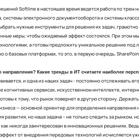
решений Softline в настоящее время ведется работа по трем
, системы электронного документооборота и системы класса
ыбрать нужные инструменты для решения их задач, грамотно 
ные меры, чтобы ожидаемый эффект состоялся. При этом мы
хнологиями, а готовы предложить уникальное решение под 
 о базовых платформах, то это, в первую очередь, SharePoint 
ю направления? Какие тренды в ИТ считаете наиболее пер
вивается, и одна из наших задач - постоянно отслеживать ег
же когнитивных сервисах, искусственном интеллекте, интер
готовы к тому, что рынок повернет в другую сторону. Держать 
изнеса — основной ориентир для определения направления 
ия развития, но наша задача – не только следить за рынком, н
 как никогда заинтересован в инновационных решениях. Вед
эффект от внедрения передовых технологий исчисляется уж