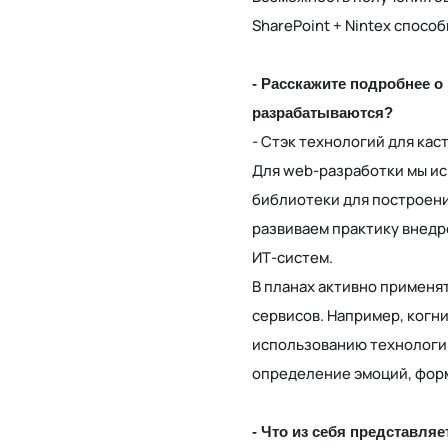
SharePoint + Nintex способ
- Расскажите подробнее о
разрабатываются?
- Стэк технологий для кас
Для web-разработки мы и
библиотеки для построени
развиваем практику внедр
ИТ-систем.
В планах активно применя
сервисов. Например, когни
использованию технологии
определение эмоций, форм
- Что из себя представля