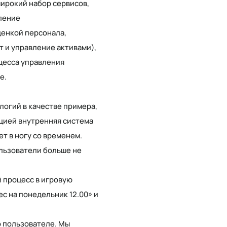
широкий набор сервисов,
вление
ценкой персонала,
т и управление активами),
цесса управления
е.
логий в качестве примера,
цией внутренняя система
ет в ногу со временем.
ользователи больше не
 процесс в игровую
с на понедельник 12.00» и
 пользователе. Мы