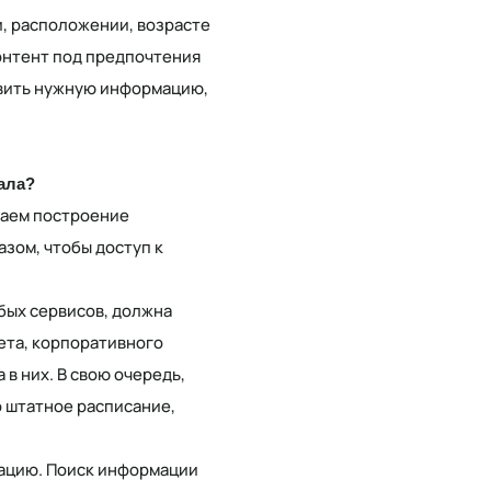
, расположении, возрасте
контент под предпочтения
авить нужную информацию,
ала?
еваем построение
зом, чтобы доступ к
бых сервисов, должна
ета, корпоративного
в них. В свою очередь,
о штатное расписание,
гацию. Поиск информации