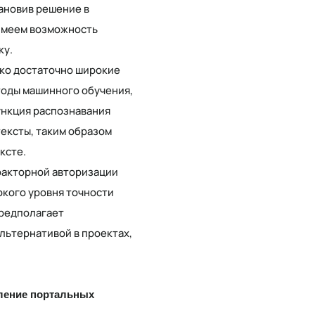
тановив решение в
 имеем возможность
ку.
ько достаточно широкие
тоды машинного обучения,
ункция распознавания
тексты, таким образом
ксте.
факторной авторизации
окого уровня точности
предполагает
льтернативой в проектах,
авление портальных