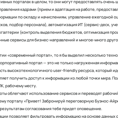
тивных порталах в целом, то они могут предоставлять очень 
управления кадрами (прием и адаптация на работе, предоста
рмации по окладу и начислениям, управление ежегодной о
ков, подбор персонала), автоматизация ИТ (сервис-деск, уче
хгалтерии (контроль выделения бюджетов, оптимизация про
нные сервисы для бизнес-направлений и многое-много друго
тии «современный портал», то я бы выделил несколько техно
корпоративный портал — это не только нагруженная информа
асть высокотехнологичного user-friendly ресурса, который ид
ляет получить доступ к информации из любой точки мира. П
К, рабочему месту.
оты облегчают использование сервисов и переводят рабочий
ему порталу «Привет! Забронируй переговорную Буэнос-Айре
о результатам согласования тебе придет оповещение.
ции позволяет фильтровать информацию на основе данных о