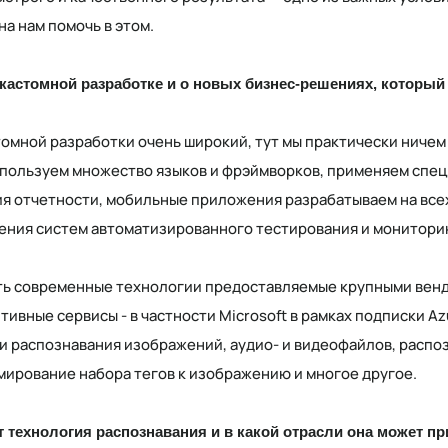
на нам помочь в этом.
 кастомной разработке и о новых бизнес-решениях, которы
томной разработки очень широкий, тут мы практически ничем
спользуем множество языков и фрэймворков, применяем спе
я отчетности, мобильные приложения разрабатываем на все
ения систем автоматизированного тестирования и монитори
ть современные технологии предоставляемые крупными венд
тивные сервисы - в частности Microsoft в рамках подписки Az
 распознавания изображений, аудио- и видеофайлов, распоз
ирование набора тегов к изображению и многое другое.
ет технология распознавания и в какой отрасли она может п