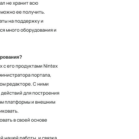
ал не хранит всю
 можно ее получить.
аты на поддержку и
тся много оборудования и
рирования?
 с его продуктами Nintex
дминистратора портала,
ом редакторе. С ними
 действий для построения
там платформы и внешним
иковать.
вать в своей основе
й нашей работы, и связка