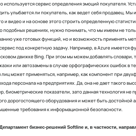
сто используется сервис определения эмоций покупателя. Ус
дить улыбается ли покупатель, как ведет себя продавец. Мы
о и видео и на основе этого строить определенную статисти
 о подобных решениях, нужно понимать, что мы имеем не тол
анию уже готовых функций, но и возможность применять ме
 сервис под конкретную задачу. Например, в Azure имеется ф
сковом движке Bing. При этом мы можем добавлять словари, 
казки или автозамены в случае орфографических ошибок в те
 лиц может применяться, например, как компонент при двух
хода персонала на предприятиях. Да, она не дает такого выс
ер, биометрические показатели, зато данная технология не 
го дорогостоящего оборудования и может быть достойной а
вышенные требования к информационной безопасности.
 Департамент бизнес-решений Softline и, в частности, напр