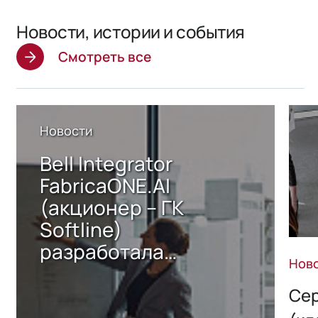
Новости, истории и события
Смотреть все
Новости
Bell Integrator
FabricaONE.AI
(акционер – ГК
Softline)
разработала
Нов
решение по онлайн-
перевыпуску
Сер
сертификатов