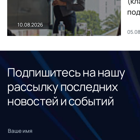
(кл
электронной
под
подписи для
реш
10.08.2026
крупного
05.0
для
российского банка
Подпишитесь на нашу
рассылку последних
новостей и событий