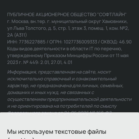
ПУБЛИЧНОЕ АКЦИОНЕРНОЕ ОБЩЕСТВО "СОФТЛАЙН"
г. Москва, вн.тер. г. муниципальный округ Хамовники,
ул Льва Толстого, д. 5, стр. 1, этаж 3, помещ. 1, ком. №2,
2А (А311)
ИНН: 7736227885 / ОГРН: 1027736009333 / ОКВЭД: 46.90
Коды видов деятельности в области IT по перечню,
утвержденному Приказом Минцифры России от 11 мая
2023 г. № 449: 2.01, 27.01, 4.01
Информация, представленная на сайте, носит
исключительно справочный и ознакомительный
характер, не предназначена для личных, семейных,
домашних и иных нужд, не связанных с
осуществлением предпринимательской деятельности
и не ориентирована на потребителей по смыслу
Федерального закона от 24.06.2025 № 168-ФЗ.
Мы используем текстовые файлы