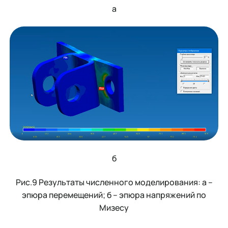
а
б
Рис.9 Результаты численного моделирования: а –
эпюра перемещений; б – эпюра напряжений по
Мизесу