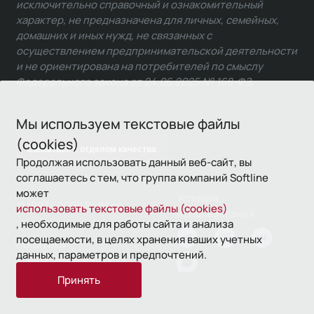
исключительно справочный и ознакомительный
характер, не предназначена для личных, семейных,
домашних и иных нужд, не связанных с
осуществлением предпринимательской деятельности
и не ориентирована на потребителей по смыслу
Федерального закона от 24.06.2025 № 168-ФЗ.
Мы используем текстовые файлы
(cookies)
Связаться с отделом качества
Продолжая использовать данный веб-сайт, вы
соглашаетесь с тем, что группа компаний Softline
может
Условия
© 1993—2026 Softline
использовать текстовые файлы (cookies)
использования
, необходимые для работы сайта и анализа
посещаемости, в целях хранения ваших учетных
Политика
данных, параметров и предпочтений.
конфиденциальности
Принять
16+