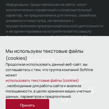
Информация, представленная на сайте, носит
исключительно справочный и ознакомительный
характер, не предназначена для личных, семейных,
домашних и иных нужд, не связанных с
осуществлением предпринимательской деятельности
и не ориентирована на потребителей по смыслу
Федерального закона от 24.06.2025 № 168-ФЗ.
Мы используем текстовые файлы
(cookies)
Связаться с отделом качества
Продолжая использовать данный веб-сайт, вы
соглашаетесь с тем, что группа компаний Softline
может
Условия
© 1993—2026 Softline
использовать текстовые файлы (cookies)
использования
, необходимые для работы сайта и анализа
посещаемости, в целях хранения ваших учетных
Политика
данных, параметров и предпочтений.
конфиденциальности
Принять
16+