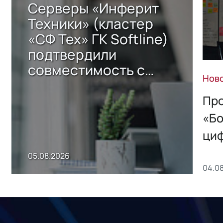
Серверы «Инферит
Техники» (кластер
«СФ Тех» ГК Softline)
подтвердили
совместимость с
Нов
решением Sharx
Storage 2.x для
Про
хранения данных
«Бо
ци
пр
05.08.2026
04.0
без
ном
«1С