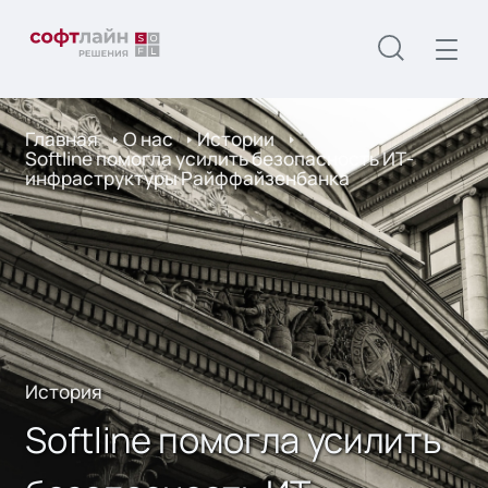
Главная
О нас
Истории
Softline помогла усилить безопасность ИТ-
инфраструктуры Райффайзенбанка
История
Softline помогла усилить