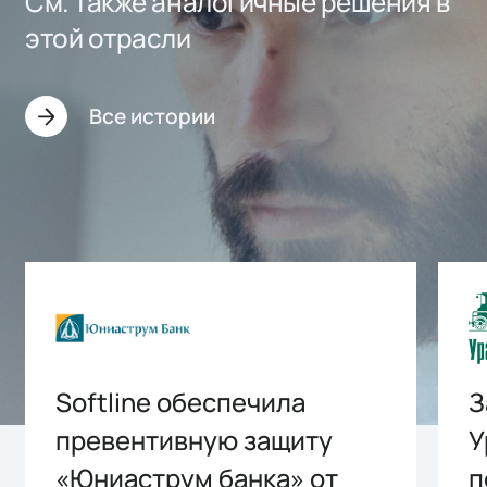
См. также аналогичные решения в
этой отрасли
Все истории
Softline обеспечила
З
превентивную защиту
У
«Юниаструм банка» от
п