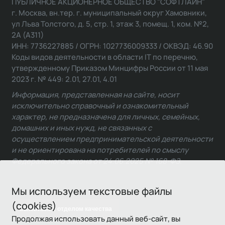
ПУБЛИЧНОЕ АКЦИОНЕРНОЕ ОБЩЕСТВО "СОФТЛАЙН"
г. Москва, вн.тер. г. муниципальный округ Хамовники,
ул Льва Толстого, д. 5, стр. 1, этаж 3, помещ. 1, ком. №2,
2А (А311)
ИНН: 7736227885 / ОГРН: 1027736009333 / ОКВЭД: 46.90
Коды видов деятельности в области IT по перечню,
утвержденному Приказом Минцифры России от 11 мая
2023 г. № 449: 2.01, 27.01, 4.01
Информация, представленная на сайте, носит
исключительно справочный и ознакомительный
характер, не предназначена для личных, семейных,
домашних и иных нужд, не связанных с
осуществлением предпринимательской деятельности
и не ориентирована на потребителей по смыслу
Федерального закона от 24.06.2025 № 168-ФЗ.
Мы используем текстовые файлы
(cookies)
Связаться с отделом качества
Продолжая использовать данный веб-сайт, вы