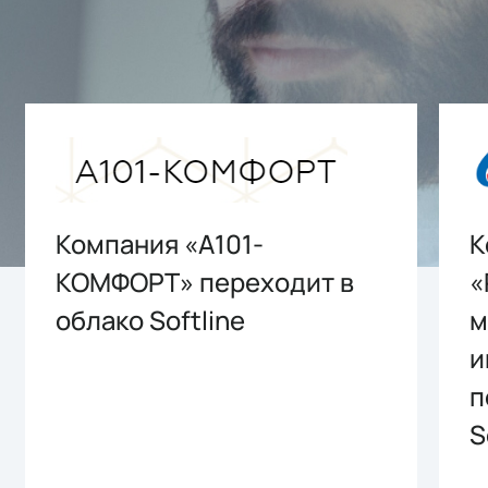
Компания «А101-
К
КОМФОРТ» переходит в
«
облако Softline
м
и
п
S